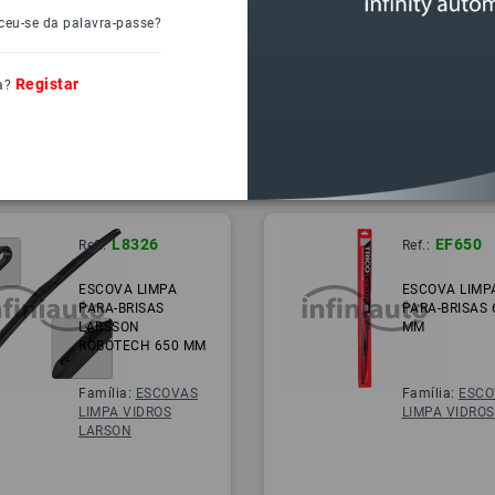
ceu-se da palavra-passe?
Registar
a?
L8326
EF650
Ref.:
Ref.:
ESCOVA LIMPA
ESCOVA LIMP
PARA-BRISAS
PARA-BRISAS 
LARSSON
MM
ROBOTECH 650 MM
Família:
ESCOVAS
Família:
ESCO
LIMPA VIDROS
LIMPA VIDROS
LARSON