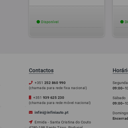
Disponível
Di
Contactos
Horár
+351
252 860 990
Segunda
(chamada para rede fixa nacional)
09:00–13
+351
939 625 230
Sábado
(chamada para rede móvel nacional)
09:00–1
infini@infiniauto.pt
Doming
Encerra
Ermida - Santa Cristina do Couto
4780-198 Santo Tirso, Portugal