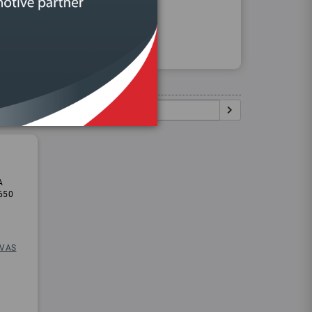
Procurar
Igual:
Pesquisar:
A
650
VAS