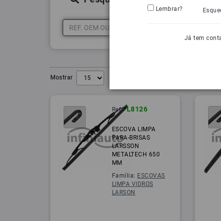
Lembrar?
Esque
Já tem cont
Mostrar
L8126
Ref.:
ESCOVA LIMPA
PARA-BRISAS
LARSSON
METALTECH 650
MM
Família:
ESCOVAS
LIMPA VIDROS
LARSON