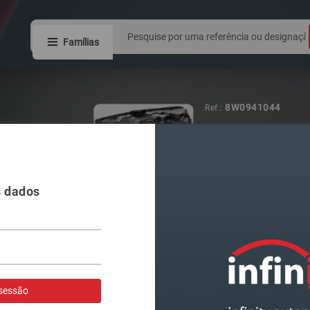
Famílias
8W0941044
Ref.:
FAROL VAG A4
s dados
Visualizar