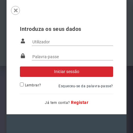
Introduza os seus dados
Famílias
Anterior
Pró
Lembrar?
Esqueceu-se da palavra-passe?
Registar
Já tem conta?
5G1941078
Ref.: