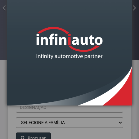
FAROL VAG GOLF VII DIREITO
Visualizar
Pesquisa de produtos
Procurar