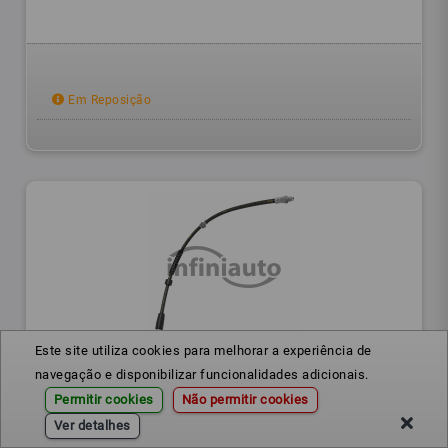
Em Reposição
Este site utiliza cookies para melhorar a experiência de
34306792254
Ref.:
navegação e disponibilizar funcionalidades adicionais.
Permitir cookies
Não permitir cookies
TUBO TRAVAO BMW F20 F21 F30 2011- 615MM
Ver detalhes