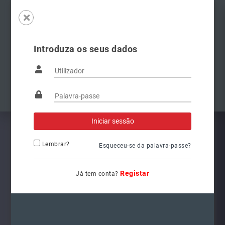
Introduza os seus dados
Famílias
Anterior
Pró
Lembrar?
Esqueceu-se da palavra-passe?
Registar
Já tem conta?
6Q1941008AT
Ref.: