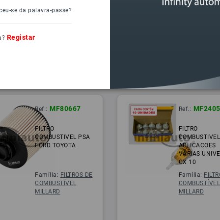
ceu-se da palavra-passe?
Registar
a?
MF80667
MF240
Ref.:
Ref.:
FILTRO
FILTRO
COMBUSTIVEL PSA
COMBUSTIVE
FORD TOYOTA
APLICACOES
VARIAS UNIV
CX 10
Família:
FILTROS DE
Família:
FILT
COMBUSTÍVEL
COMBUSTÍVE
MILLARD
MILLARD