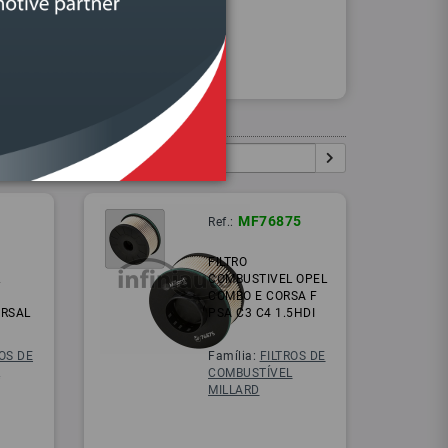
Procurar
Igual:
Pesquisar:
5
MF76875
Ref.:
FILTRO
L
COMBUSTIVEL OPEL
COMBO E CORSA F
ERSAL
PSA C3 C4 1.5HDI
ROS DE
Família:
FILTROS DE
L
COMBUSTÍVEL
MILLARD