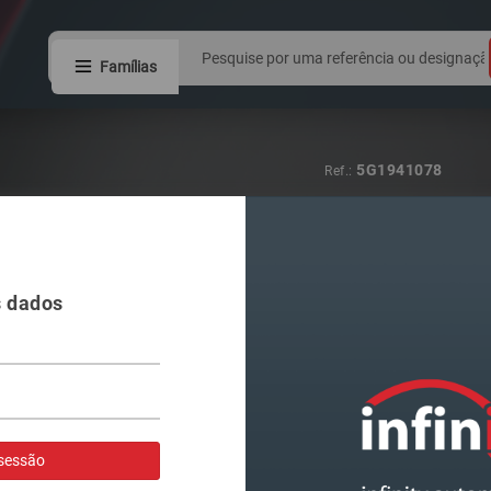
Famílias
8W0941044
Ref.:
FAROL VAG A4
s dados
Visualizar