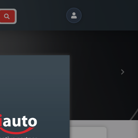
Próximo
 B9 2015- DIREITO BI XENON