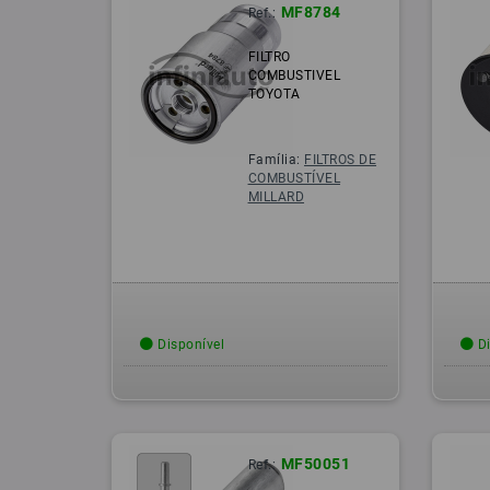
MF8784
Ref.:
FILTRO
COMBUSTIVEL
TOYOTA
Família:
FILTROS DE
COMBUSTÍVEL
MILLARD
Disponível
Di
MF50051
Ref.: