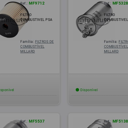
MF9712
MF532
Ref.:
Ref.:
FILTRO
FILTRO
COMBUSTIVEL PSA
COMBUSTIVEL
Família:
FILTROS DE
Família:
FILT
COMBUSTÍVEL
COMBUSTÍVE
MILLARD
MILLARD
sponível
Disponível
MF5537
MF513
Ref.:
Ref.: