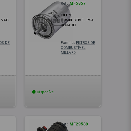
8
MF5857
Ref.:
FILTRO
 VAG
COMBUSTIVEL PSA
RENAULT
ROS DE
Família:
FILTROS DE
L
COMBUSTÍVEL
MILLARD
Disponível
8
MF29589
Ref.: