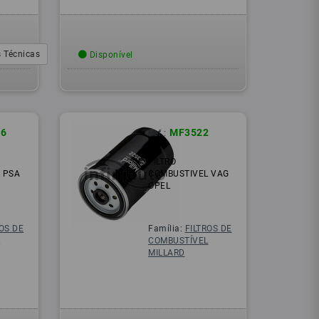
 Técnicas
Disponível
6
MF3522
Ref.:
FILTRO
 PSA
COMBUSTIVEL VAG
OPEL
ROS DE
Família:
FILTROS DE
L
COMBUSTÍVEL
MILLARD