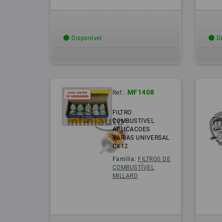
Disponível
Di
MF1408
Ref.:
FILTRO
COMBUSTIVEL
APLICACOES
VARIAS UNIVERSAL
CX12
Família:
FILTROS DE
COMBUSTÍVEL
MILLARD