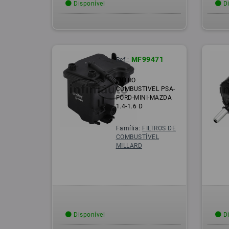
Disponível
Di
MF99471
Ref.:
FILTRO
COMBUSTIVEL PSA-
FORD-MINI-MAZDA
1.4-1.6 D
Família:
FILTROS DE
COMBUSTÍVEL
MILLARD
Disponível
Di