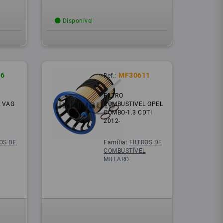
Disponível
6
MF30611
Ref.:
FILTRO
 VAG
COMBUSTIVEL OPEL
COMBO-1.3 CDTI
2012-
ROS DE
Família:
FILTROS DE
L
COMBUSTÍVEL
MILLARD