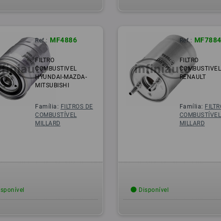
MF4886
MF7884
Ref.:
Ref.:
FILTRO
FILTRO
COMBUSTIVEL
COMBUSTIVE
HYUNDAI-MAZDA-
RENAULT
MITSUBISHI
Família:
FILTROS DE
Família:
FILT
COMBUSTÍVEL
COMBUSTÍVE
MILLARD
MILLARD
sponível
Disponível