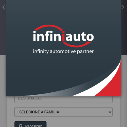
FIXADOR ROSCA VERMELHO
FORTE 10ML LARSSON
Visualizar
Pesquisa de produtos
Procurar