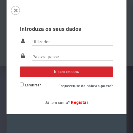
Introduza os seus dados
Famílias
Anterior
Pró
Lembrar?
Esqueceu-se da palavra-passe?
Registar
Já tem conta?
L6262
Ref.: