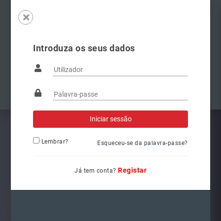
Introduza os seus dados
Famílias
Anterior
Pró
Lembrar?
Esqueceu-se da palavra-passe?
Registar
Já tem conta?
8W0941044
Ref.: