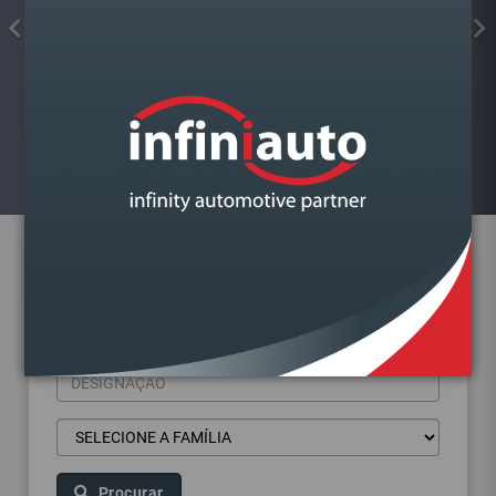
FAROL VAG A4 B9 2015-
DIREITO BI XENON
Visualizar
Pesquisa de produtos
Procurar