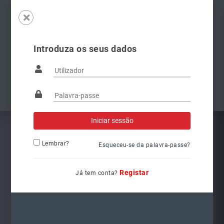
Introduza os seus dados
Famílias
Anterior
Pró
Lembrar?
Esqueceu-se da palavra-passe?
Registar
Já tem conta?
5G1941078
Ref.: