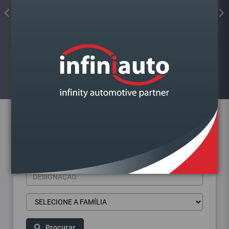
FAROL VAG GOLF VII DIREITO
Visualizar
Pesquisa de produtos
Procurar