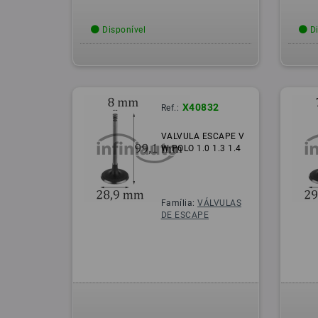
Disponível
Di
X40832
Ref.:
VALVULA ESCAPE V
W POLO 1.0 1.3 1.4
Família:
VÁLVULAS
DE ESCAPE