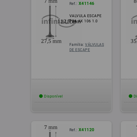
X41146
Ref.:
VALVULA ESCAPE
PSA AX 106 1.0
Família:
VÁLVULAS
DE ESCAPE
Disponível
Di
X41120
Ref.: