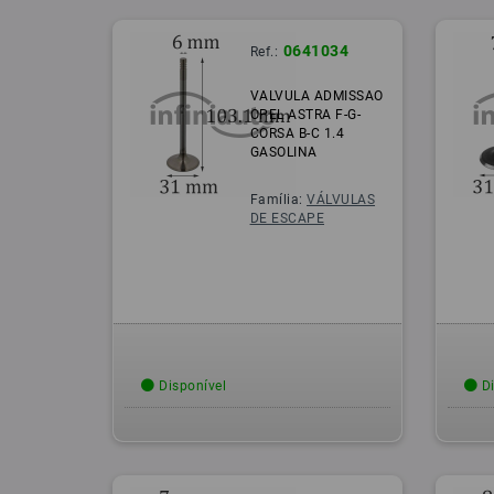
0641034
Ref.:
VALVULA ADMISSAO
OPEL ASTRA F-G-
CORSA B-C 1.4
GASOLINA
Família:
VÁLVULAS
DE ESCAPE
Disponível
Di