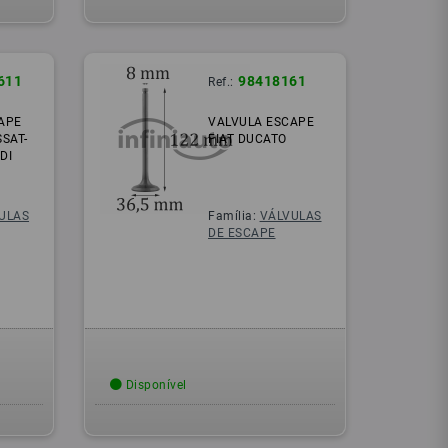
611
98418161
Ref.:
APE
VALVULA ESCAPE
SAT-
FIAT DUCATO
DI
ULAS
Família:
VÁLVULAS
DE ESCAPE
Disponível