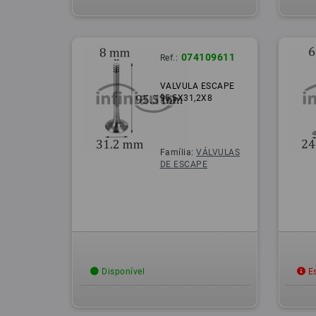
074109611
Ref.:
VALVULA ESCAPE
95,5X31,2X8
Família:
VÁLVULAS
DE ESCAPE
Disponível
Es