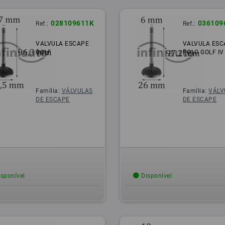
028109611K
036109
Ref.:
Ref.:
VALVULA ESCAPE
VALVULA ESC
GOLF
POLO GOLF IV
Família:
VÁLVULAS
Família:
VÁLV
DE ESCAPE
DE ESCAPE
sponível
Disponível