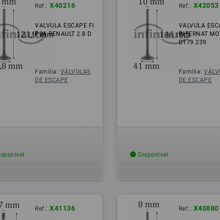
X40216
X42053
Ref.:
Ref.:
VALVULA ESCAPE FI
VALVULA ESC
PSA RENAULT 2.8 D
INTERNAT MO
D179 239
Família:
VÁLVULAS
Família:
VÁLV
DE ESCAPE
DE ESCAPE
sponível
Disponível
X41136
X40880
Ref.:
Ref.: