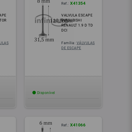
X41354
Ref.:
APE
VALVULA ESCAPE
TOR
MITSUBISHI
RENAULT 1.9 D TD
DCI
ULAS
Família:
VÁLVULAS
DE ESCAPE
Disponível
X41066
Ref.: