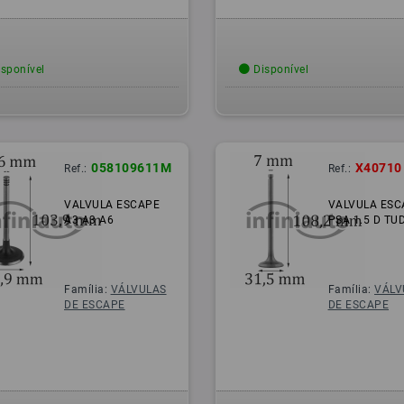
sponível
Disponível
058109611M
X40710
Ref.:
Ref.:
VALVULA ESCAPE
VALVULA ESC
A3 A3 A6
PSA 1.5 D TU
Família:
VÁLVULAS
Família:
VÁLV
DE ESCAPE
DE ESCAPE