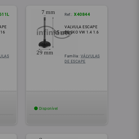
611L
X40844
Ref.:
APE
VALVULA ESCAPE
 16
SE SKO VW 1.4 1.6
ULAS
Família:
VÁLVULAS
DE ESCAPE
Disponível