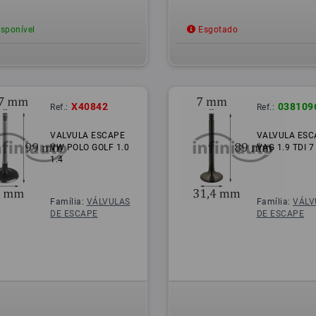
sponível
Esgotado
X40842
038109
Ref.:
Ref.:
VALVULA ESCAPE
VALVULA ESC
VW POLO GOLF 1.0
VAG 1.9 TDI 
1.4
Família:
VÁLVULAS
Família:
VÁLV
DE ESCAPE
DE ESCAPE