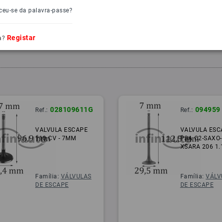
ceu-se da palavra-passe?
Registar
a?
028109611G
094959
Ref.:
Ref.:
VALVULA ESCAPE
VALVULA ESC
110 CV - 7MM
PSA C2-SAXO-
XSARA 206 1.
Família:
VÁLVULAS
Família:
VÁLV
DE ESCAPE
DE ESCAPE