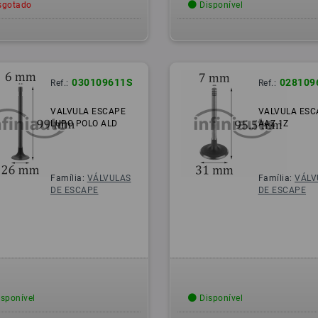
gotado
Disponível
030109611S
028109
Ref.:
Ref.:
VALVULA ESCAPE
VALVULA ESC
LUPO POLO ALD
AAZ 1Z
Família:
VÁLVULAS
Família:
VÁLV
DE ESCAPE
DE ESCAPE
sponível
Disponível