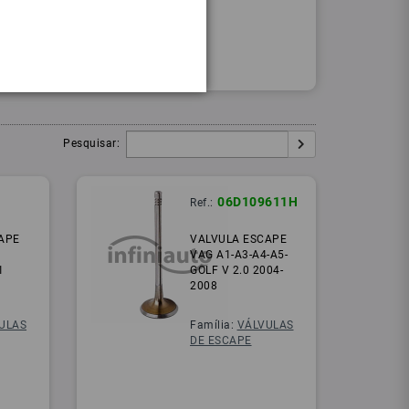
Procurar
Igual:
Pesquisar:
06D109611H
Ref.:
APE
VALVULA ESCAPE
VAG A1-A3-A4-A5-
1
GOLF V 2.0 2004-
2008
ULAS
Família:
VÁLVULAS
DE ESCAPE