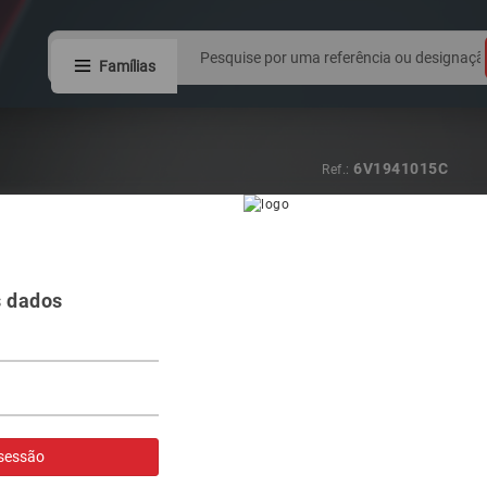
Famílias
5G1941078
Ref.:
FAROL VAG GO
s dados
Visualizar