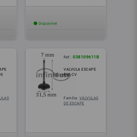
Disponível
038109611B
Ref.:
APE
VALVULA ESCAPE
D5
115 CV
ULAS
Família:
VÁLVULAS
DE ESCAPE