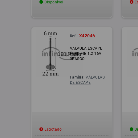
Disponível
Es
X42046
Ref.:
VALVULA ESCAPE
FORD FIE 1.2 16V
3RASGO
Família:
VÁLVULAS
DE ESCAPE
Esgotado
Di