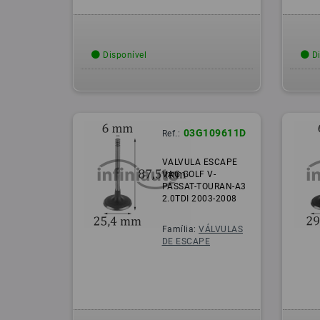
Disponível
Di
03G109611D
Ref.:
VALVULA ESCAPE
VAG GOLF V-
PASSAT-TOURAN-A3
2.0TDI 2003-2008
Família:
VÁLVULAS
DE ESCAPE