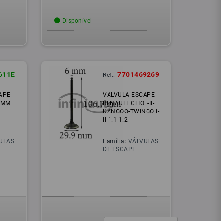
Disponível
611E
7701469269
Ref.:
APE
VALVULA ESCAPE
7 MM
RENAULT CLIO I-II-
KANGOO-TWINGO I-
II 1.1-1.2
ULAS
Família:
VÁLVULAS
DE ESCAPE