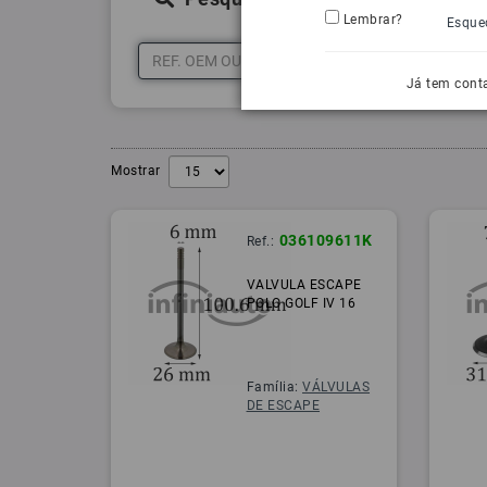
Lembrar?
Esque
Já tem cont
Mostrar
036109611K
Ref.:
VALVULA ESCAPE
POLO GOLF IV 16
Família:
VÁLVULAS
DE ESCAPE