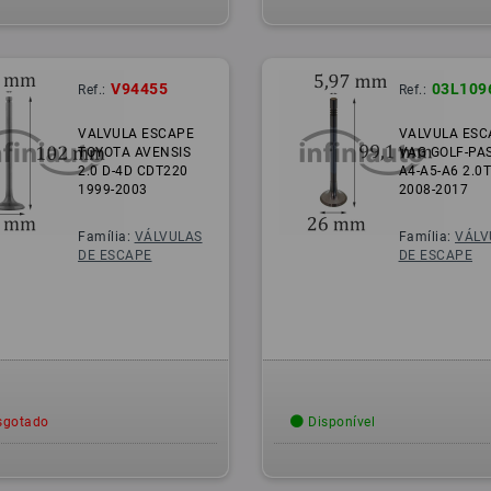
V94455
03L109
Ref.:
Ref.:
VALVULA ESCAPE
VALVULA ESC
TOYOTA AVENSIS
VAG GOLF-PAS
2.0 D-4D CDT220
A4-A5-A6 2.0T
1999-2003
2008-2017
Família:
VÁLVULAS
Família:
VÁLV
DE ESCAPE
DE ESCAPE
gotado
Disponível