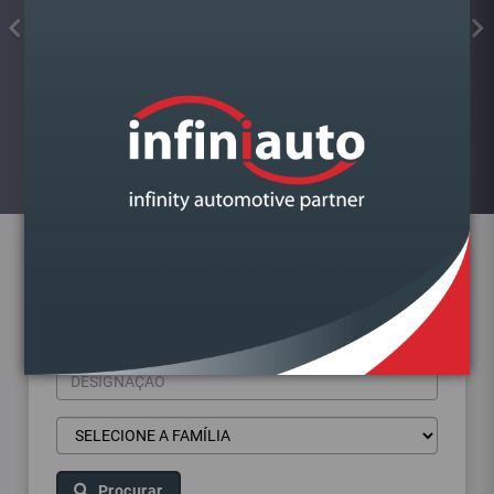
FAROL VAG GOLF VII DIREITO
Visualizar
Pesquisa de produtos
Procurar