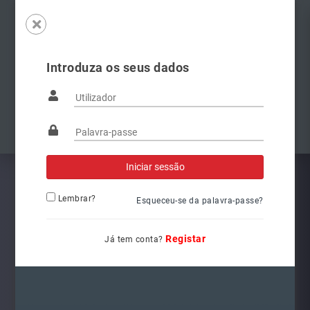
Introduza os seus dados
Famílias
Anterior
Pró
Lembrar?
Esqueceu-se da palavra-passe?
Registar
Já tem conta?
5G1941078
Ref.: