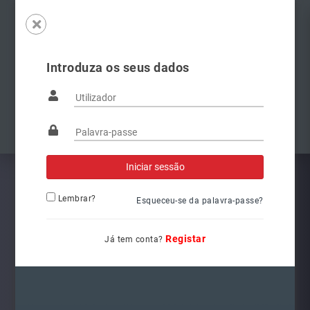
Introduza os seus dados
Famílias
Anterior
Pró
Lembrar?
Esqueceu-se da palavra-passe?
Registar
Já tem conta?
L6262
Ref.: