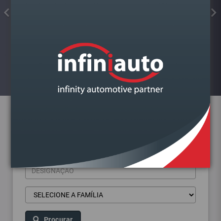
FIXADOR ROSCA VERMELHO
FORTE 10ML LARSSON
Visualizar
Pesquisa de produtos
Procurar