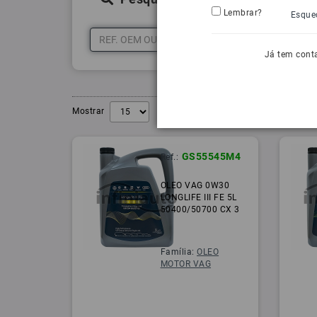
Lembrar?
Esque
Já tem cont
Mostrar
GS55545M4
Ref.:
OLEO VAG 0W30
LONGLIFE III FE 5L
50400/50700 CX 3
Família:
OLEO
MOTOR VAG