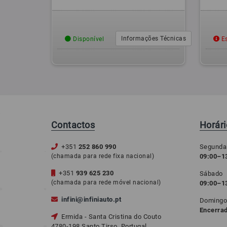
Informações Técnicas
Disponível
Es
Contactos
Horár
+351
252 860 990
Segunda
(chamada para rede fixa nacional)
09:00–13
+351
939 625 230
Sábado
(chamada para rede móvel nacional)
09:00–1
infini@infiniauto.pt
Doming
Encerra
Ermida - Santa Cristina do Couto
4780-198 Santo Tirso, Portugal