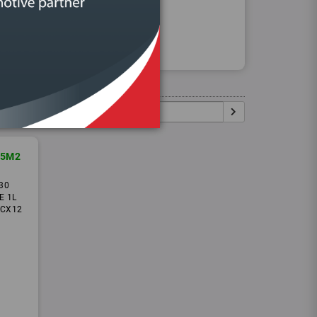
Procurar
Igual:
Pesquisar:
45M2
30
E 1L
 CX12