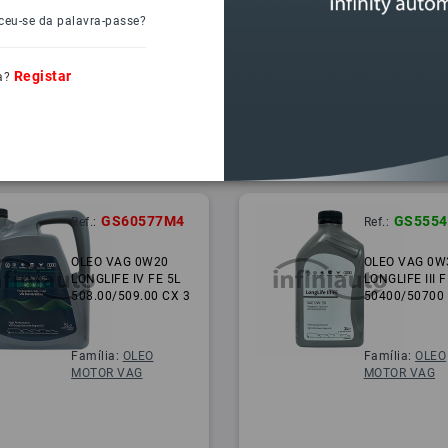
ceu-se da palavra-passe?
Registar
a?
GS60577M4
GS555
Ref.:
Ref.:
OLEO VAG 0W20
OLEO VAG 0W
LONGLIFE IV FE 5L
LONGLIFE III F
508.00/509.00 CX 3
50400/50700
Família:
OLEO
Família:
OLEO
MOTOR VAG
MOTOR VAG