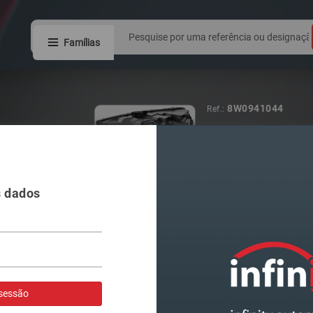
Famílias
8W0941044
Ref.:
FAROL VAG A4
s dados
Visualizar