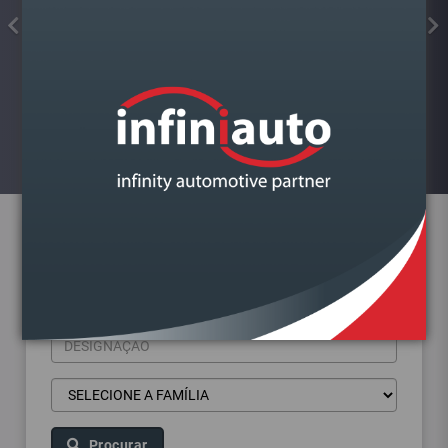
FAROL VAG FABIA III 2014-2022
ESQUERDO LAMPADA H4
Visualizar
Pesquisa de produtos
Procurar