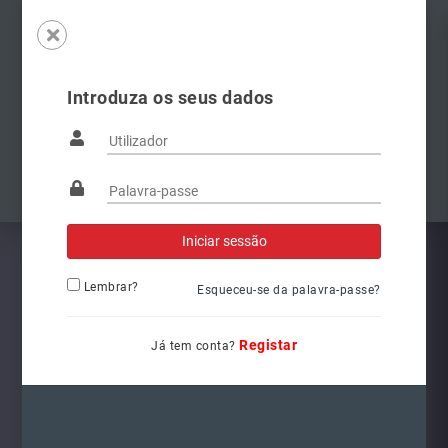
Introduza os seus dados
Famílias
Anterior
Pró
Lembrar?
Esqueceu-se da palavra-passe?
Registar
Já tem conta?
6V1941015C
Ref.: