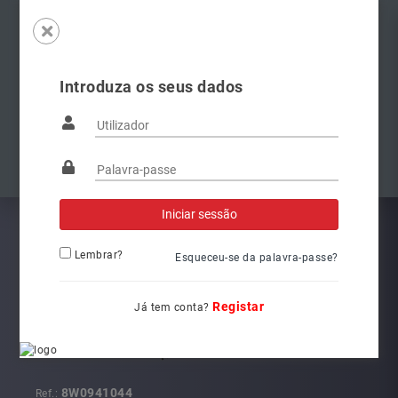
Introduza os seus dados
Famílias
Anterior
Pró
Lembrar?
Esqueceu-se da palavra-passe?
Registar
Já tem conta?
8W0941044
Ref.: