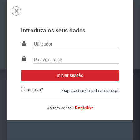
Introduza os seus dados
Famílias
Anterior
Pró
Lembrar?
Esqueceu-se da palavra-passe?
Registar
Já tem conta?
L6262
Ref.: