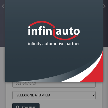
FIXADOR ROSCA VERMELHO
FORTE 10ML LARSSON
Visualizar
Pesquisa de produtos
Procurar