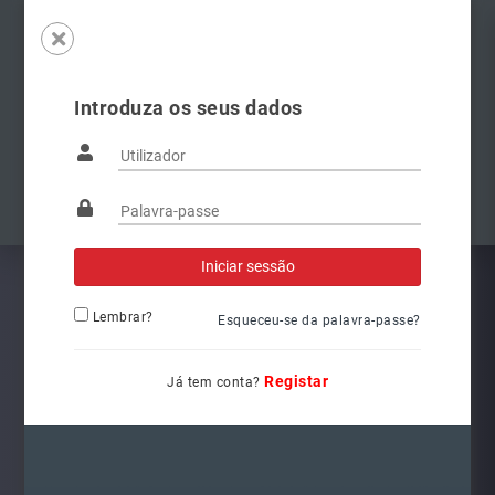
Introduza os seus dados
Famílias
Anterior
Pró
Lembrar?
Esqueceu-se da palavra-passe?
Registar
Já tem conta?
5G1941078
Ref.: