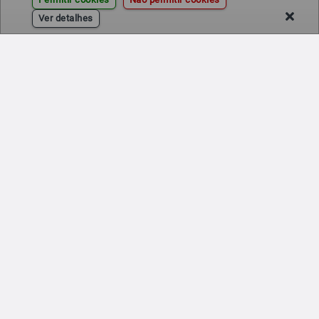
Ver detalhes
©
Infiniauto
| Versão 2.0.0 | Todos os direitos reservados.