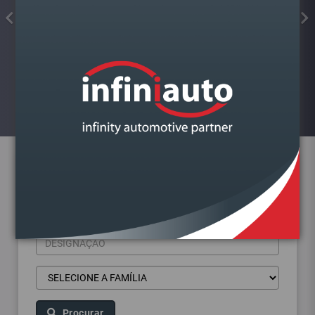
FAROL VAG GOLF VII DIREITO
Visualizar
Pesquisa de produtos
Procurar