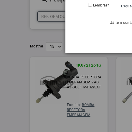
Lembrar?
Esque
Já tem cont
Mostrar
1K0721261G
Ref.:
BOMBA RECEPTORA
EMBRAIAGEM VAG
A3-GOLF IV-PASSAT
Família:
BOMBA
RECETORA
EMBRAIAGEM