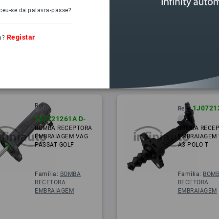
ceu-se da palavra-passe?
Registar
a?
Ref.:
1J0721
Ref.:
357721261A D-
BOMBA RECEPTORA
BOMBA RECE
EMBRAIAGEM VAG
EMBRAIAGEM
PASSAT GOLF
A3 POLO T
Família:
BOMBA
Família:
BOM
RECETORA
RECETORA
EMBRAIAGEM
EMBRAIAGEM