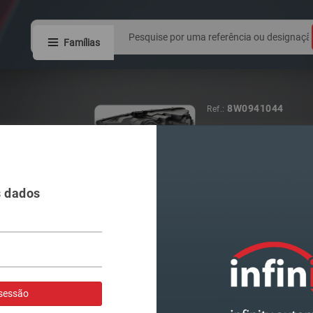
Famílias
5G1941078
Ref.:
FAROL VAG GO
s dados
Visualizar