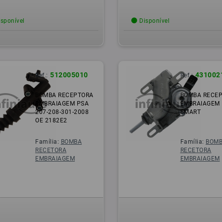
sponível
Disponível
512005010
431002
Ref.:
Ref.:
BOMBA RECEPTORA
BOMBA RECE
EMBRAIAGEM PSA
EMBRAIAGEM
207-208-301-2008
SMART
OE 2182E2
Família:
BOMBA
Família:
BOM
RECETORA
RECETORA
EMBRAIAGEM
EMBRAIAGEM