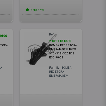
Disponível
Ref.:
1600
21521161530
PTORA
BOMBA RECEPTORA
EMBRAIAGEM BMW
316I-318I-325TDS
E36 90-03
BA
Família:
BOMBA
RECETORA
EMBRAIAGEM