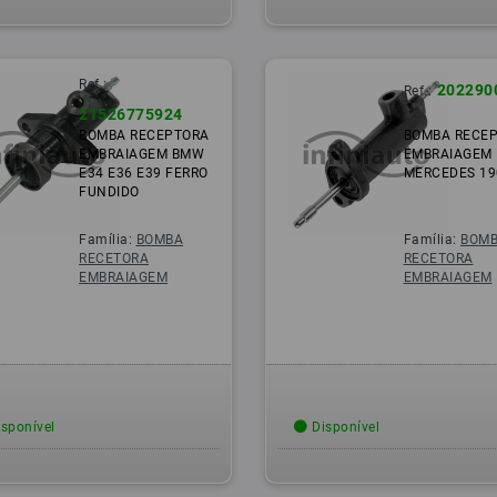
Ref.:
202290
Ref.:
21526775924
BOMBA RECEPTORA
BOMBA RECE
EMBRAIAGEM BMW
EMBRAIAGEM
E34 E36 E39 FERRO
MERCEDES 19
FUNDIDO
Família:
BOMBA
Família:
BOM
RECETORA
RECETORA
EMBRAIAGEM
EMBRAIAGEM
sponível
Disponível