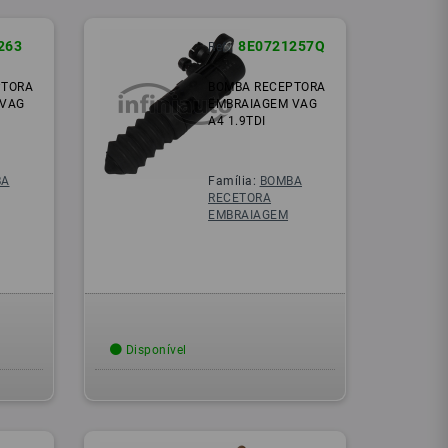
263
8E0721257Q
Ref.:
PTORA
BOMBA RECEPTORA
 VAG
EMBRAIAGEM VAG
A4 1.9TDI
BA
Família:
BOMBA
RECETORA
EMBRAIAGEM
Disponível