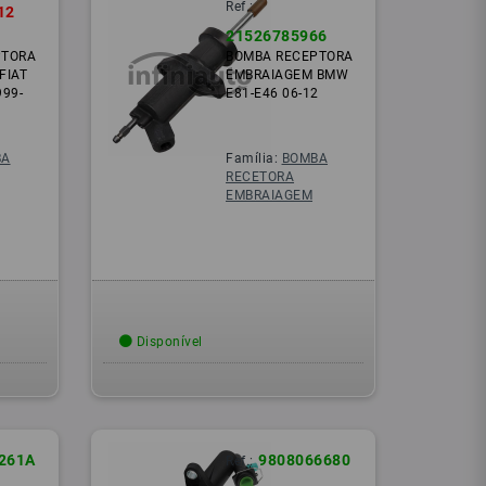
Ref.:
12
21526785966
PTORA
BOMBA RECEPTORA
FIAT
EMBRAIAGEM BMW
99-
E81-E46 06-12
BA
Família:
BOMBA
RECETORA
EMBRAIAGEM
Disponível
261A
9808066680
Ref.: