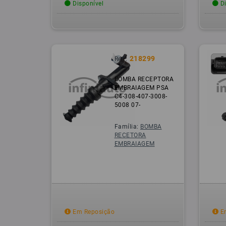
Disponível
Di
218299
Ref.:
BOMBA RECEPTORA
EMBRAIAGEM PSA
C4-308-407-3008-
5008 07-
Família:
BOMBA
RECETORA
EMBRAIAGEM
Em Reposição
Em