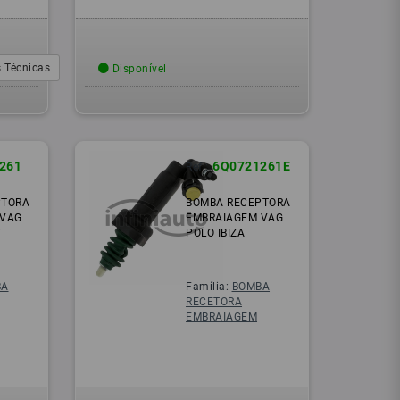
 Técnicas
Disponível
261
6Q0721261E
Ref.:
PTORA
BOMBA RECEPTORA
 VAG
EMBRAIAGEM VAG
V
POLO IBIZA
BA
Família:
BOMBA
RECETORA
EMBRAIAGEM