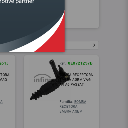
Procurar
Igual:
Pesquisar:
261J
8E0721257B
Ref.:
PTORA
BOMBA RECEPTORA
 VAG
EMBRAIAGEM VAG
A4 A6 PASSAT
BA
Família:
BOMBA
RECETORA
EMBRAIAGEM