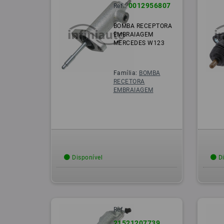
0012956807
Ref.:
BOMBA RECEPTORA
EMBRAIAGEM
MERCEDES W123
Família:
BOMBA
RECETORA
EMBRAIAGEM
Disponível
Di
Ref.:
21521207739