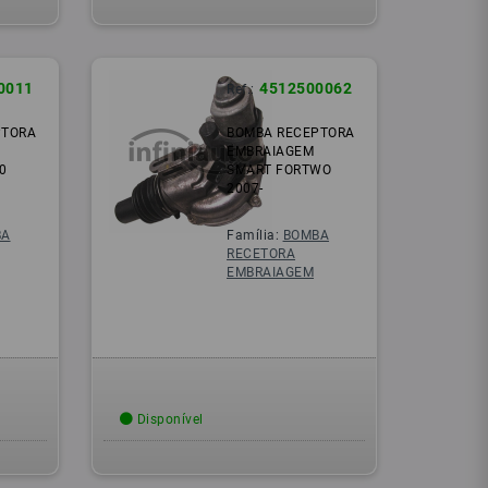
0011
4512500062
Ref.:
PTORA
BOMBA RECEPTORA
EMBRAIAGEM
0
SMART FORTWO
2007-
BA
Família:
BOMBA
RECETORA
EMBRAIAGEM
Disponível