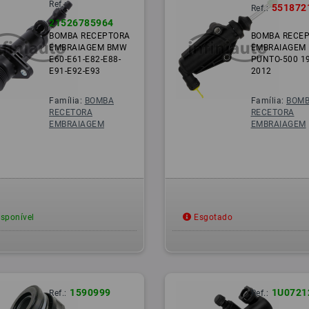
Ref.:
551872
Ref.:
21526785964
BOMBA RECEPTORA
BOMBA RECE
EMBRAIAGEM BMW
EMBRAIAGEM 
E60-E61-E82-E88-
PUNTO-500 19
E91-E92-E93
2012
Família:
BOMBA
Família:
BOM
RECETORA
RECETORA
EMBRAIAGEM
EMBRAIAGEM
sponível
Esgotado
1590999
1U0721
Ref.:
Ref.: