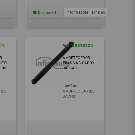
Informações Técnicas
Disponível
71
SS313320
Ref.:
R
AMORTECEDOR
UNTO
TRAS VAG CADDY III
 06-
04- GAS
Família:
RES
AMORTECEDORES
SACHS