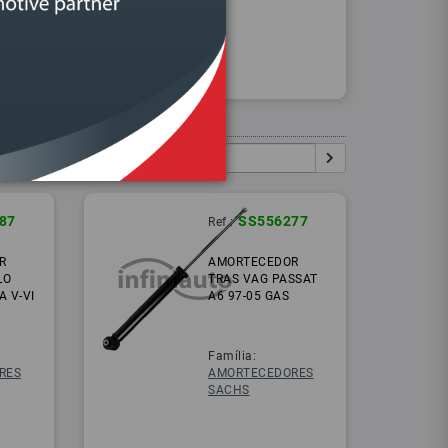
Procurar
Igual:
Pesquisar:
87
SS556277
Ref.:
R
AMORTECEDOR
LO
TRAS VAG PASSAT
A V-VI
A6 97-05 GAS
Família:
RES
AMORTECEDORES
SACHS