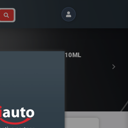
Próximo
 B9 2015- DIREITO BI XENON