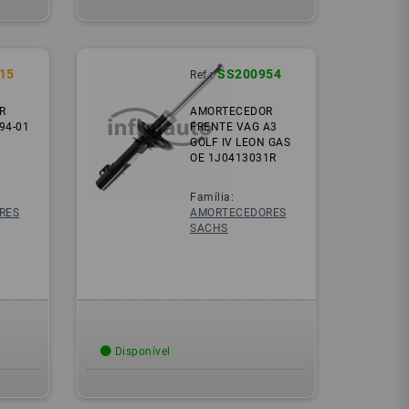
15
SS200954
Ref.:
R
AMORTECEDOR
94-01
FRENTE VAG A3
GOLF IV LEON GAS
OE 1J0413031R
Família:
RES
AMORTECEDORES
SACHS
Disponível