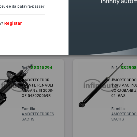
ceu-se da palavra-passe?
Registar
a?
SS315294
SS2908
Ref.:
Ref.:
AMORTECEDOR
AMORTECEDO
FRENTE RENAULT
TRAS VAG PO
MEGANE III 2008-
CORDOBA-IBIZ
OE 543020069R
02- GAS
Família:
Família:
AMORTECEDORES
AMORTECEDO
SACHS
SACHS