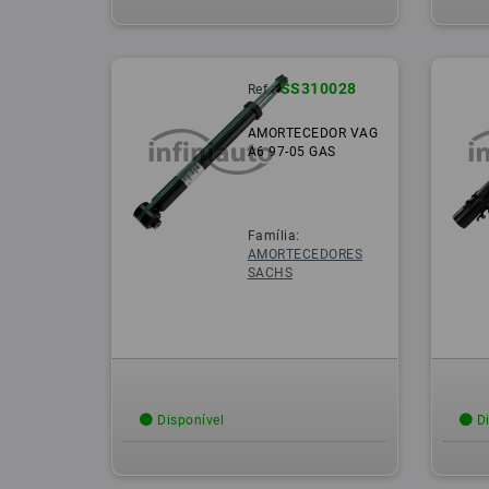
SS310028
Ref.:
AMORTECEDOR VAG
A6 97-05 GAS
Família:
AMORTECEDORES
SACHS
Disponível
Di