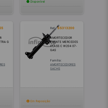
Disponível
55
SS313200
Ref.:
R
AMORTECEDOR
STRA G
FRENTE MERCEDES
CLASS C W204 07-
GAS
Família:
RES
AMORTECEDORES
SACHS
Em Reposição