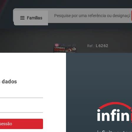
Famílias
8W0941044
Ref.:
FAROL VAG A4
s dados
Visualizar