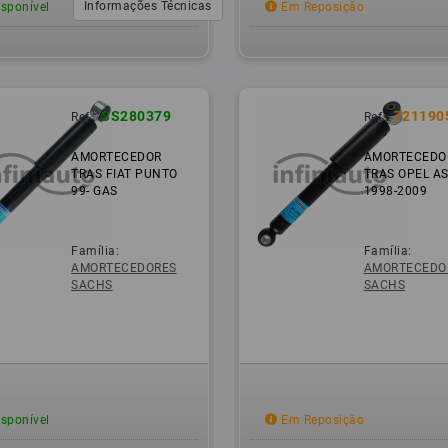
Informações Técnicas
sponível
Em Reposição
SS280379
721190
Ref.:
Ref.:
AMORTECEDOR
AMORTECEDO
TRAS FIAT PUNTO
TRAS OPEL A
99- GAS
1998-2009
Família:
Família:
AMORTECEDORES
AMORTECEDO
SACHS
SACHS
sponível
Em Reposição