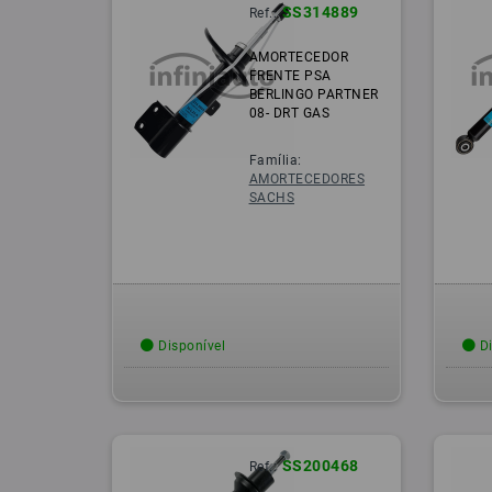
SS314889
Ref.:
AMORTECEDOR
FRENTE PSA
BERLINGO PARTNER
08- DRT GAS
Família:
AMORTECEDORES
SACHS
Disponível
Di
SS200468
Ref.: