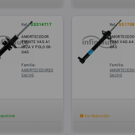
SS314717
SS1708
Ref.:
Ref.:
AMORTECEDOR
AMORTECEDO
FRENTE VAG A1
TRAS VAG A4 
IBIZA V POLO 08-
GAS
GAS
Família:
Família:
AMORTECEDORES
AMORTECEDO
SACHS
SACHS
sponível
Em Reposição