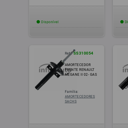
Disponível
Di
SS310054
Ref.:
AMORTECEDOR
FRENTE RENAULT
MEGANE II 02- GAS
Família:
AMORTECEDORES
SACHS