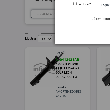
Lembrar?
Esque
Já tem cont
Mostrar
Ref.:
1J0413031AB
AMORTECEDOR
FRENTE VAG A3-
GOLF-LEON-
OCTAVIA OLEO
Família:
AMORTECEDORES
SACHS