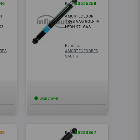
46
SS556268
Ref.:
R
AMORTECEDOR
T
TRAS VAG GOLF IV
03
LEON 97- GAS
Família:
RES
AMORTECEDORES
SACHS
Disponível
39
SS280367
Ref.: