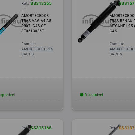
SS313365
SS3157
Ref.:
Ref.:
AMORTECEDOR
AMORTECEDO
TRAS VAG A4-A5
TRAS RENAUL
2007- GAS OE
MEGANE I 95-
8T0513035T
GAS
Família:
Família:
AMORTECEDORES
AMORTECEDO
SACHS
SACHS
sponível
Disponível
SS315165
SS3137
Ref.:
Ref.: