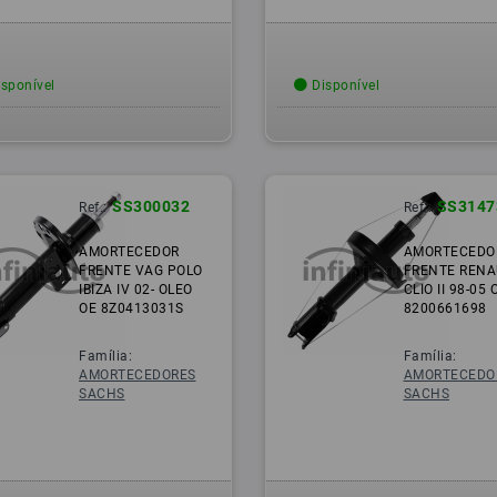
sponível
Disponível
SS300032
SS3147
Ref.:
Ref.:
AMORTECEDOR
AMORTECEDO
FRENTE VAG POLO
FRENTE RENA
IBIZA IV 02- OLEO
CLIO II 98-05 
OE 8Z0413031S
8200661698
Família:
Família:
AMORTECEDORES
AMORTECEDO
SACHS
SACHS