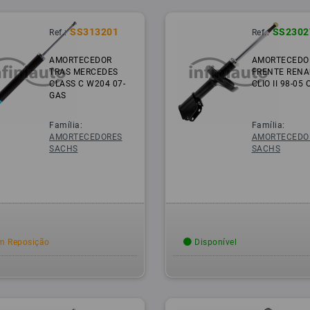
SS313201
SS2302
Ref.:
Ref.:
AMORTECEDOR
AMORTECEDO
TRAS MERCEDES
FRENTE RENA
CLASS C W204 07-
CLIO II 98-05
GAS
Família:
Família:
AMORTECEDORES
AMORTECEDO
SACHS
SACHS
 Reposição
Disponível