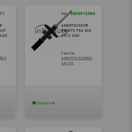
71
9806912080
Ref.:
R
AMORTECEDOR
ULT
FRENTE PSA 308
 OLEO
2012- GAS
Família:
RES
AMORTECEDORES
SACHS
Disponível