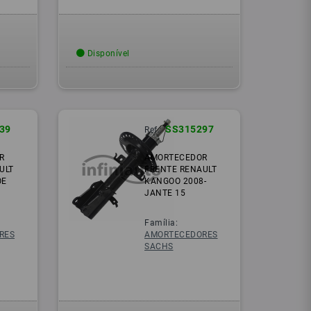
Disponível
39
SS315297
Ref.:
R
AMORTECEDOR
ULT
FRENTE RENAULT
OE
KANGOO 2008-
JANTE 15
Família:
RES
AMORTECEDORES
SACHS