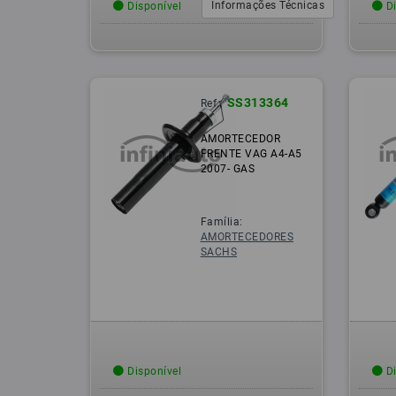
Informações Técnicas
Disponível
Di
SS313364
Ref.:
AMORTECEDOR
FRENTE VAG A4-A5
2007- GAS
Família:
AMORTECEDORES
SACHS
Disponível
Di