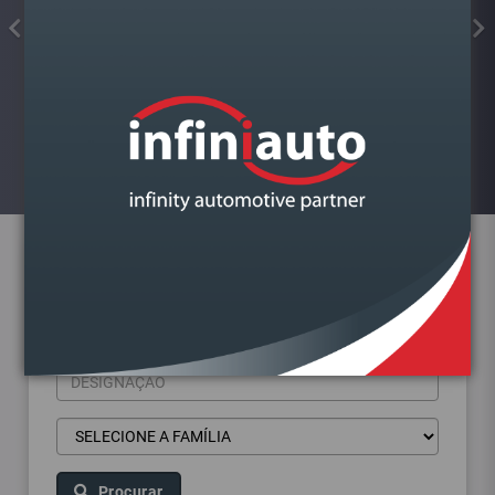
FAROL VAG FABIA III 2014-2022
ESQUERDO LAMPADA H4
Visualizar
Pesquisa de produtos
Procurar