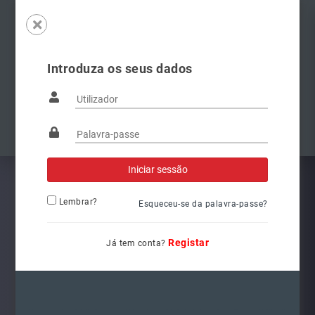
Introduza os seus dados
Famílias
Anterior
Pró
Lembrar?
Esqueceu-se da palavra-passe?
Registar
Já tem conta?
6V1941015C
Ref.: