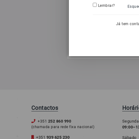
Lembrar?
Esque
Já tem cont
Contactos
Horár
+351
252 860 990
Segunda
(chamada para rede fixa nacional)
09:00–13
+351
939 625 230
Sábado