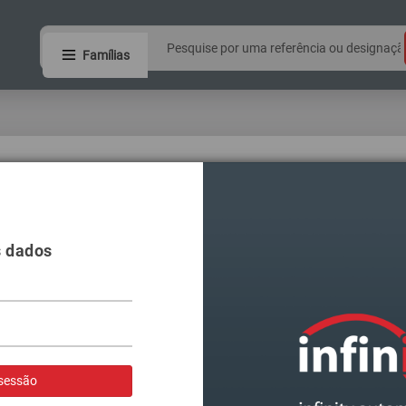
Famílias
s dados
do Couto
ortugal