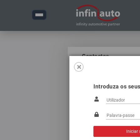
Contactos
+351
252 860 990
+351
252 860 999
Introduza os seu
+351
939 625 230
infini@infiniauto.pt
Rua do Juncal, nº 110
Ermida - Santa Cristina 
4780-198 Santo Tirso, P
41.332790, -8.494404