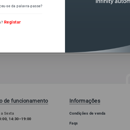
ceu-se da palavra-passe?
Registar
a?
io de funcionamento
Informações
 a Sexta
Condições de venda
:00, 14:30–19:00
Faqs