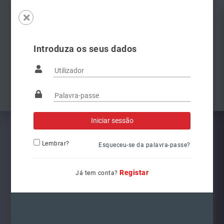
Introduza os seus dados
Famílias
Anterior
Pró
Lembrar?
Esqueceu-se da palavra-passe?
Registar
Já tem conta?
3400041000
Ref.: