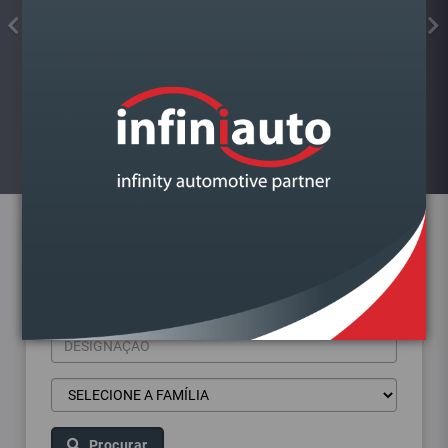
COLA JUNTAS SILICONE
FORMADOR JUNTA PRETO ALTA
TEMP.KIMAPA
Visualizar
Pesquisa de produtos
Procurar