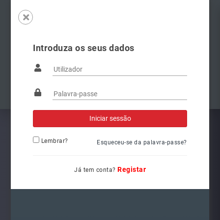
Introduza os seus dados
Famílias
Anterior
Pró
Lembrar?
Esqueceu-se da palavra-passe?
Registar
Já tem conta?
6V1941015C
Ref.: