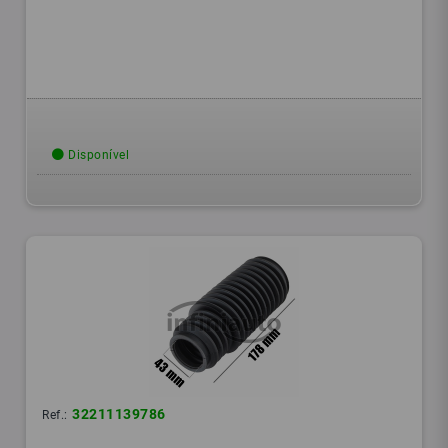
Disponível
32211139786
Ref.: