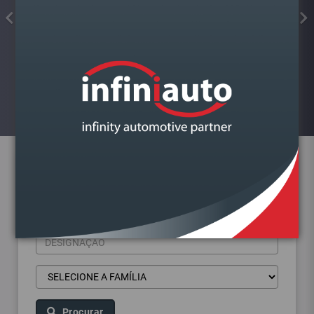
FAROL VAG FABIA III 2014-2022
ESQUERDO LAMPADA H4
Visualizar
Pesquisa de produtos
Procurar