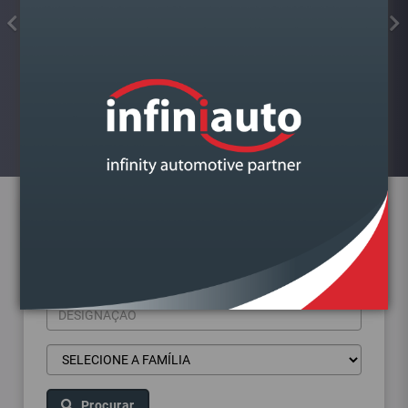
COLA JUNTAS SILICONE
FORMADOR JUNTA PRETO ALTA
TEMP.KIMAPA
Visualizar
Pesquisa de produtos
Procurar