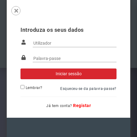
Introduza os seus dados
Famílias
Anterior
Pró
Lembrar?
Esqueceu-se da palavra-passe?
Registar
Já tem conta?
3400041000
Ref.: