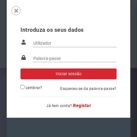
Introduza os seus dados
Famílias
Anterior
Pró
Lembrar?
Esqueceu-se da palavra-passe?
Registar
Já tem conta?
8W0941044
Ref.: