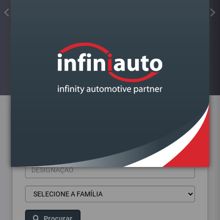
FAROL VAG A4 B9 2015-
DIREITO BI XENON
Visualizar
Pesquisa de produtos
Procurar