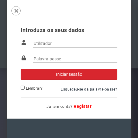
Introduza os seus dados
Famílias
Anterior
Pró
Lembrar?
Esqueceu-se da palavra-passe?
Registar
Já tem conta?
6Q1941008AT
Ref.: