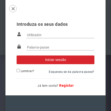
Introduza os seus dados
Famílias
Anterior
Pró
Lembrar?
Esqueceu-se da palavra-passe?
Registar
Já tem conta?
6Q1941008AT
Ref.: