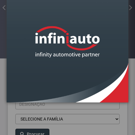
FAROL VAG A4 B9 2015-
DIREITO BI XENON
Visualizar
Pesquisa de produtos
Procurar