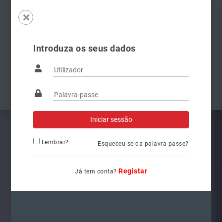
Introduza os seus dados
Famílias
Anterior
Pró
Lembrar?
Esqueceu-se da palavra-passe?
Registar
Já tem conta?
8W0941044
Ref.: