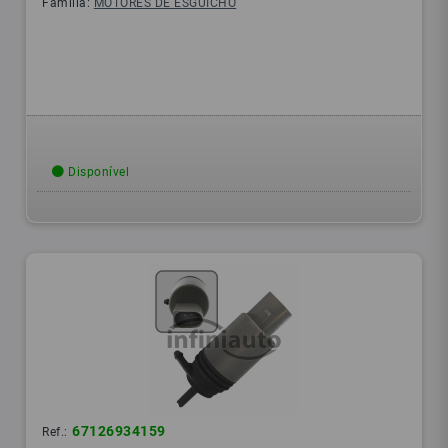
Família:
MOTORES DE ESGUICHO
Disponível
67126934159
Ref.: