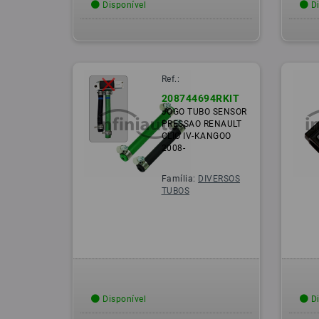
Disponível
Di
Ref.:
208744694RKIT
JOGO TUBO SENSOR
PRESSAO RENAULT
CLIO IV-KANGOO
2008-
Família:
DIVERSOS
TUBOS
Disponível
Di