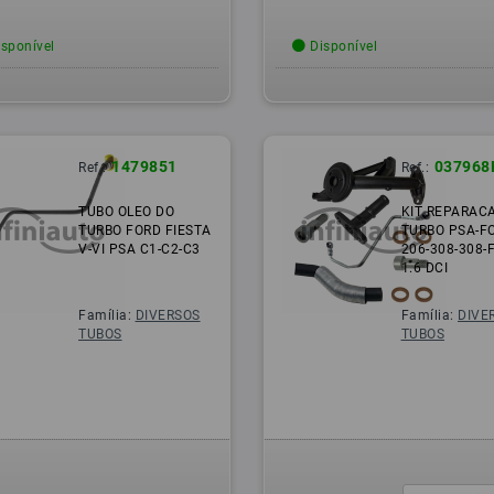
sponível
Disponível
1479851
037968
Ref.:
Ref.:
TUBO OLEO DO
KIT REPARAC
TURBO FORD FIESTA
TURBO PSA-F
V-VI PSA C1-C2-C3
206-308-308-
1.6 DCI
Família:
DIVERSOS
Família:
DIVE
TUBOS
TUBOS