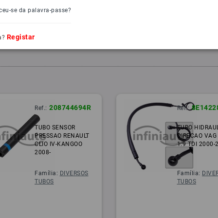
ceu-se da palavra-passe?
Registar
a?
208744694R
8E1422
Ref.:
Ref.:
TUBO SENSOR
TUBO HIDRAU
PRESSAO RENAULT
DIRECAO VAG
CLIO IV-KANGOO
1.9 TDI 2000-
2008-
Família:
DIVERSOS
Família:
DIVE
TUBOS
TUBOS