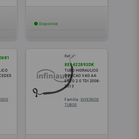
Disponível
Ref.:
0681
8E1422893DK
LICO
TUBO HIDRAULICO
CEDES
DIRECAO VAG A4-
EXEO 2.0 TDI 2008-
2013
RSOS
Família:
DIVERSOS
TUBOS