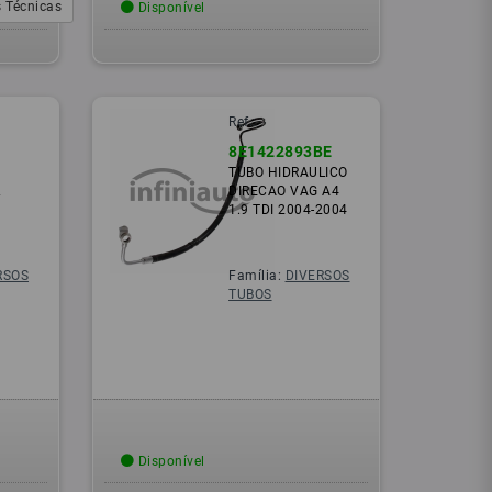
 Técnicas
Disponível
Ref.:
8E1422893BE
TUBO HIDRAULICO
L
DIRECAO VAG A4
1.9 TDI 2004-2004
RSOS
Família:
DIVERSOS
TUBOS
Disponível