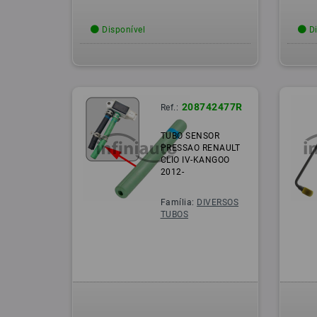
Disponível
Di
208742477R
Ref.:
TUBO SENSOR
PRESSAO RENAULT
CLIO IV-KANGOO
2012-
Família:
DIVERSOS
TUBOS