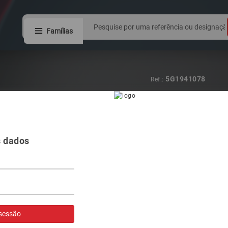
Famílias
8W0941044
Ref.:
FAROL VAG A4
s dados
Visualizar