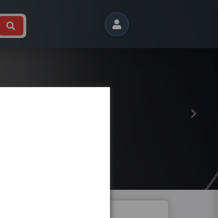
Próximo
 B9 2015- DIREITO BI XENON