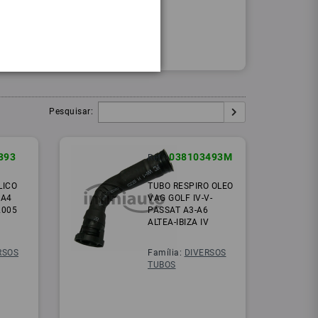
Procurar
Igual:
Pesquisar:
893
038103493M
Ref.:
LICO
TUBO RESPIRO OLEO
 A4
VAG GOLF IV-V-
2005
PASSAT A3-A6
ALTEA-IBIZA IV
RSOS
Família:
DIVERSOS
TUBOS