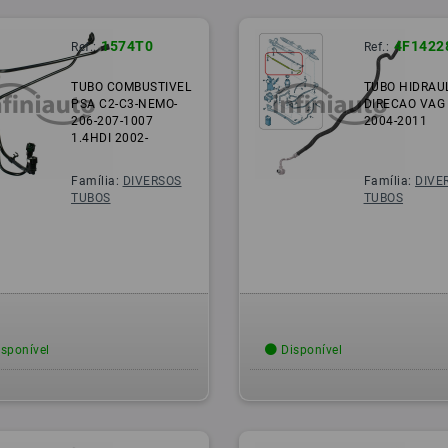
1574T0
4F1422
Ref.:
Ref.:
TUBO COMBUSTIVEL
TUBO HIDRAU
PSA C2-C3-NEMO-
DIRECAO VAG
206-207-1007
2004-2011
1.4HDI 2002-
Família:
DIVERSOS
Família:
DIVE
TUBOS
TUBOS
sponível
Disponível