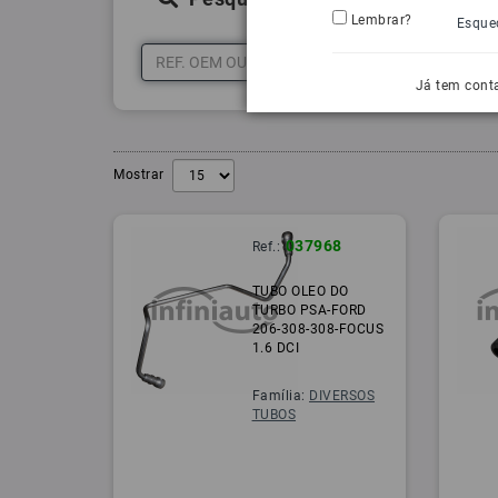
Lembrar?
Esque
Já tem cont
Mostrar
037968
Ref.:
TUBO OLEO DO
TURBO PSA-FORD
206-308-308-FOCUS
1.6 DCI
Família:
DIVERSOS
TUBOS