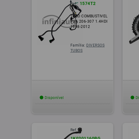
1574T2
Ref.:
TUBO COMBUSTIVEL
PSA 206-307 1.4HDI
1998-2012
Família:
DIVERSOS
TUBOS
Disponível
Di
Ref.:
1K0201160BG