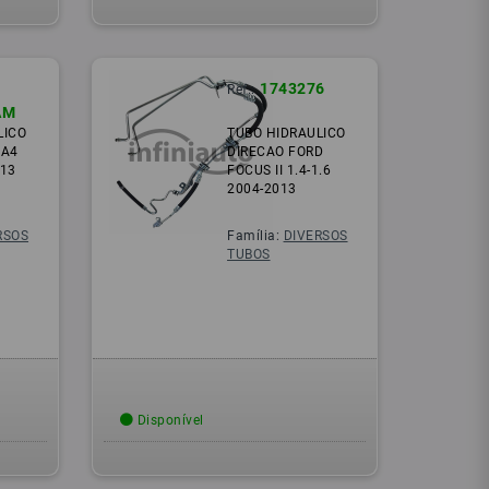
1743276
Ref.:
AM
LICO
TUBO HIDRAULICO
 A4
DIRECAO FORD
013
FOCUS II 1.4-1.6
2004-2013
RSOS
Família:
DIVERSOS
TUBOS
Disponível