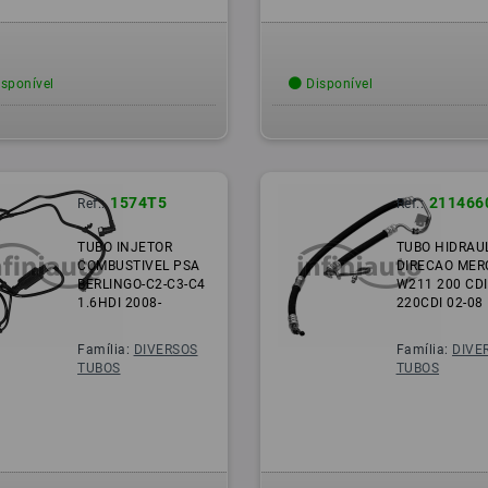
sponível
Disponível
1574T5
211466
Ref.:
Ref.:
TUBO INJETOR
TUBO HIDRAU
COMBUSTIVEL PSA
DIRECAO MER
BERLINGO-C2-C3-C4
W211 200 CDI
1.6HDI 2008-
220CDI 02-08
Família:
DIVERSOS
Família:
DIVE
TUBOS
TUBOS