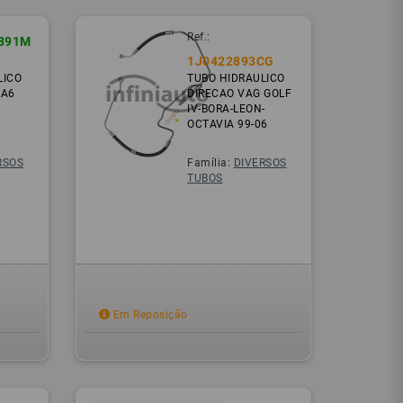
Ref.:
891M
1J0422893CG
LICO
TUBO HIDRAULICO
 A6
DIRECAO VAG GOLF
IV-BORA-LEON-
OCTAVIA 99-06
RSOS
Família:
DIVERSOS
TUBOS
Em Reposição