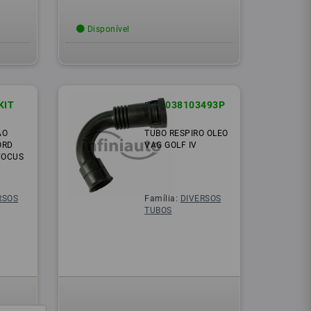
Disponível
KIT
038103493P
Ref.:
AO
TUBO RESPIRO OLEO
ORD
VAG GOLF IV
FOCUS
RSOS
Família:
DIVERSOS
TUBOS