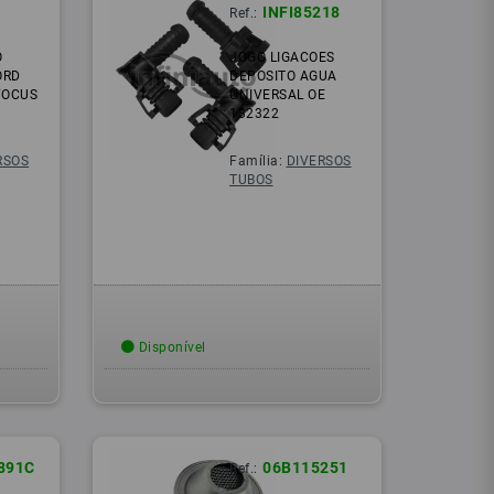
INFI85218
Ref.:
O
JOGO LIGACOES
ORD
DEPOSITO AGUA
FOCUS
UNIVERSAL OE
132322
RSOS
Família:
DIVERSOS
TUBOS
Disponível
891C
06B115251
Ref.: