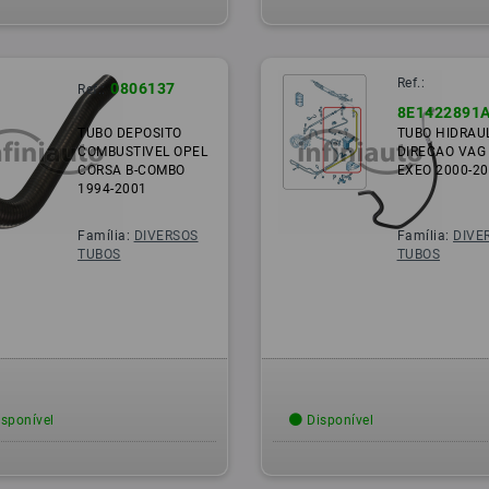
Ref.:
0806137
Ref.:
8E1422891
TUBO DEPOSITO
TUBO HIDRAU
COMBUSTIVEL OPEL
DIRECAO VAG
CORSA B-COMBO
EXEO 2000-2
1994-2001
Família:
DIVERSOS
Família:
DIVE
TUBOS
TUBOS
sponível
Disponível