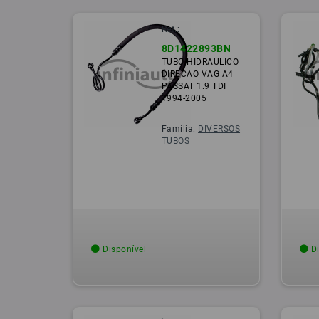
Ref.:
8D1422893BN
TUBO HIDRAULICO
DIRECAO VAG A4
PASSAT 1.9 TDI
1994-2005
Família:
DIVERSOS
TUBOS
Disponível
Di