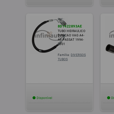
Ref.:
8D1422893AE
TUBO HIDRAULICO
DIRECAO VAG A4-
A6-PASSAT 1994-
2001
Família:
DIVERSOS
TUBOS
Disponível
Di