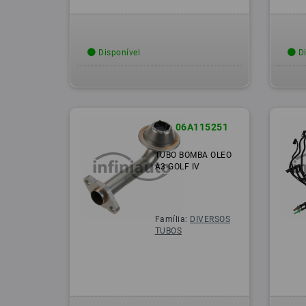
Disponível
Di
06A115251
Ref.:
TUBO BOMBA OLEO
A3-GOLF IV
Família:
DIVERSOS
TUBOS