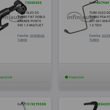
73500435
037969
Ref.:
Ref.:
TUBO OLEO DO
TUBO OLEO D
TURBO FIAT DOBLO
TURBO PSA-F
GRANDE PUNTO
207-307-308-
500 1.3 MULTIJET
1.6 TDCI
Família:
DIVERSOS
Família:
DIVE
TUBOS
TUBOS
sponível
Disponível
151927553R
8E0422
Ref.:
Ref.: