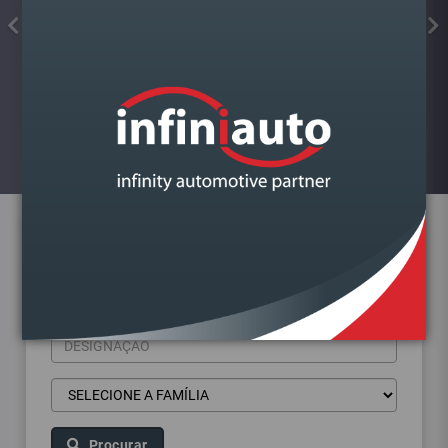
FAROL VAG GOLF VII DIREITO
Visualizar
Pesquisa de produtos
Procurar