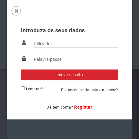
Introduza os seus dados
Famílias
Anterior
Pró
Lembrar?
Esqueceu-se da palavra-passe?
Registar
Já tem conta?
5G1941078
Ref.: