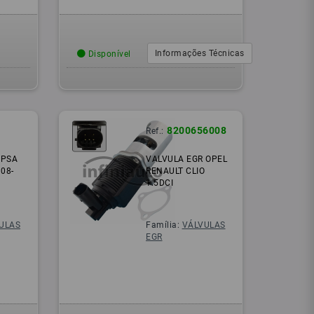
Informações Técnicas
Disponível
8200656008
Ref.:
 PSA
VALVULA EGR OPEL
308-
RENAULT CLIO
1.5DCI
ULAS
Família:
VÁLVULAS
EGR