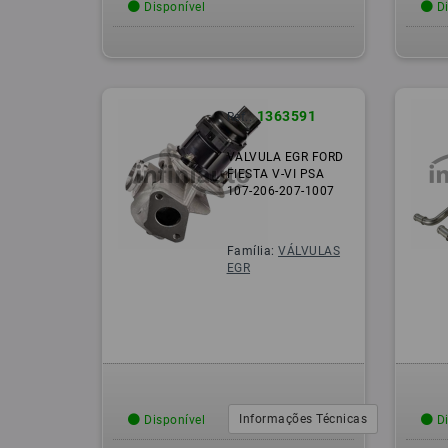
Disponível
Di
1363591
Ref.:
VALVULA EGR FORD
FIESTA V-VI PSA
107-206-207-1007
Família:
VÁLVULAS
EGR
Informações Técnicas
Disponível
Di