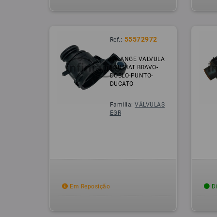
55572972
Ref.:
FALANGE VALVULA
EGR FIAT BRAVO-
DOBLO-PUNTO-
DUCATO
Família:
VÁLVULAS
EGR
Em Reposição
Di