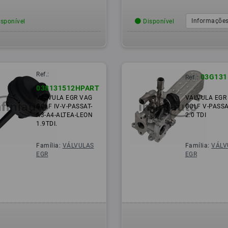
Informações
sponível
Disponível
Ref.:
03G131
Ref.:
038131512HPART
VALVULA EGR VAG
VALVULA EGR
GOLF IV-V-PASSAT-
GOLF V-PASSA
A3-A4-ALTEA-LEON
2.0 TDI
1.9TDI.
Família:
VÁLVULAS
Família:
VÁLV
EGR
EGR