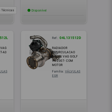
 Técnicas
Disponível
512L
04L131512D
Ref.:
 VAG
RADIADOR
T-A3
RECIRCULACAO
GASES VAG GOLF
VII 2007- COM
MOTOR
ULAS
Família:
VÁLVULAS
EGR