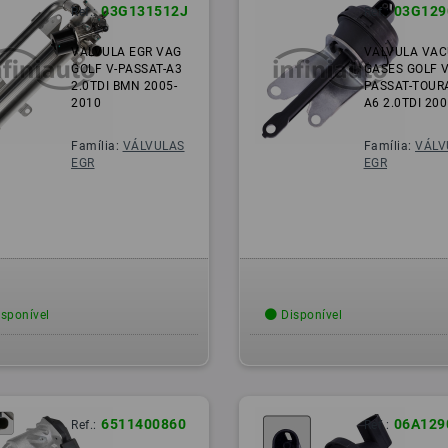
03G131512J
03G129
Ref.:
Ref.:
VALVULA EGR VAG
VALVULA VA
GOLF V-PASSAT-A3
GASES GOLF V
2.0TDI BMN 2005-
PASSAT-TOUR
2010
A6 2.0TDI 200
Família:
VÁLVULAS
Família:
VÁLV
EGR
EGR
sponível
Disponível
6511400860
06A129
Ref.:
Ref.: