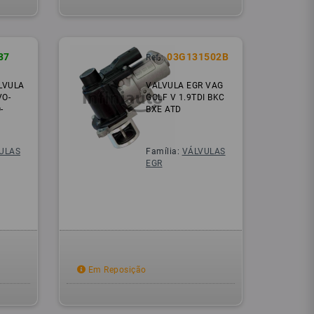
87
03G131502B
Ref.:
LVULA
VALVULA EGR VAG
VO-
GOLF V 1.9TDI BKC
-
BXE ATD
ULAS
Família:
VÁLVULAS
EGR
Em Reposição