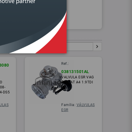
Procurar
Igual:
Pesquisar:
Ref.:
3080
038131501AL
VALVULA EGR VAG
O
PASSAT A4 1.9TDI
08-
4-DS5
ULAS
Família:
VÁLVULAS
EGR