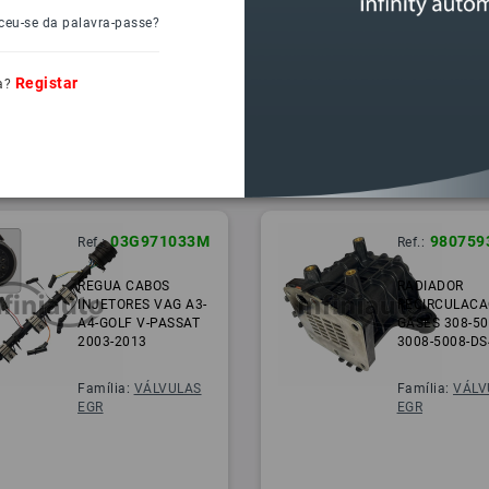
ceu-se da palavra-passe?
Registar
a?
03G971033M
980759
Ref.:
Ref.:
REGUA CABOS
RADIADOR
INJETORES VAG A3-
RECIRCULACA
A4-GOLF V-PASSAT
GASES 308-50
2003-2013
3008-5008-DS
Família:
VÁLVULAS
Família:
VÁLV
EGR
EGR