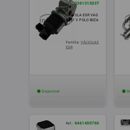
036131503T
Ref.:
VALVULA EGR VAG
GOLF V POLO IBIZA
Família:
VÁLVULAS
EGR
Disponível
Di
6461400760
Ref.: