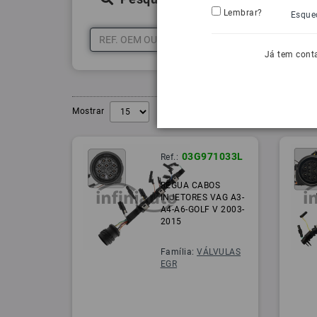
Lembrar?
Esque
Já tem cont
Mostrar
03G971033L
Ref.:
REGUA CABOS
INJETORES VAG A3-
A4-A6-GOLF V 2003-
2015
Família:
VÁLVULAS
EGR