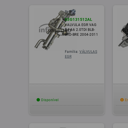
Ref.:
03G131512AL
VALVULA EGR VAG
A4-A6 2.0TDI BLB-
BRD-BRE 2004-2011
Família:
VÁLVULAS
EGR
Disponível
Em