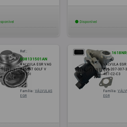
sponível
Disponível
Ref.:
1618NR
Ref.:
038131501AN
VALVULA EGR VAG
VALVULA EGR
PASSAT GOLF V
206-207-307-
1.9TDI
407-C2-C3
Família:
VÁLVULAS
Família:
VÁLV
EGR
EGR