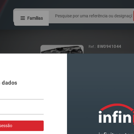
Famílias
6V1941015C
Ref.:
FAROL VAG FA
LAMPADA H4
s dados
Visualizar