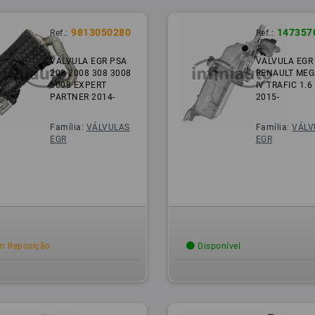
9813050280
147357
Ref.:
Ref.:
VALVULA EGR PSA
VALVULA EGR
208 2008 308 3008
RENAULT ME
5008 EXPERT
IV TRAFIC 1.6
PARTNER 2014-
2015-
Família:
VÁLVULAS
Família:
VÁLV
EGR
EGR
 Reposição
Disponível