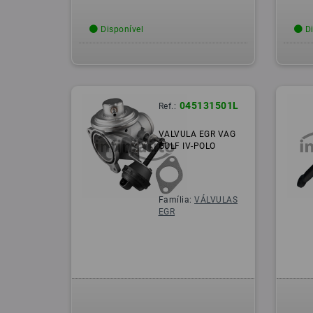
Disponível
Di
045131501L
Ref.:
VALVULA EGR VAG
GOLF IV-POLO
Família:
VÁLVULAS
EGR