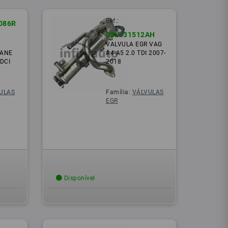
Ref.:
086R
03L131512AH
VALVULA EGR VAG
GANE
A4-A5 2.0 TDI 2007-
 DCI
2018
ULAS
Família:
VÁLVULAS
EGR
Disponível