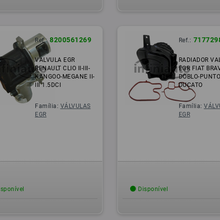
8200561269
717729
Ref.:
Ref.:
VALVULA EGR
RADIADOR VA
RENAULT CLIO II-III-
EGR FIAT BRA
KANGOO-MEGANE II-
DOBLO-PUNTO
III 1.5DCI
DUCATO
Família:
VÁLVULAS
Família:
VÁLV
EGR
EGR
sponível
Disponível