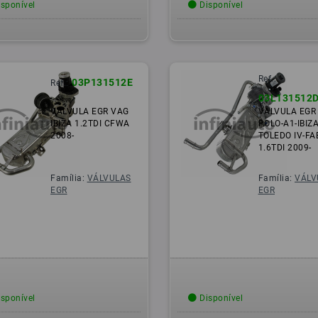
sponível
Disponível
Ref.:
03P131512E
Ref.:
03L131512
VALVULA EGR VAG
VALVULA EGR
IBIZA 1.2TDI CFWA
POLO-A1-IBIZA
2008-
TOLEDO IV-FA
1.6TDI 2009-
Família:
VÁLVULAS
Família:
VÁLV
EGR
EGR
sponível
Disponível