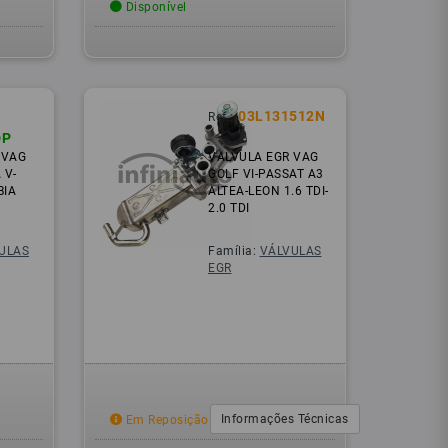
Disponível
03L131512N
Ref.:
DP
 VAG
VALVULA EGR VAG
 V-
GOLF VI-PASSAT A3
BIA
ALTEA-LEON 1.6 TDI-
2.0 TDI
ULAS
Família:
VÁLVULAS
EGR
Informações Técnicas
Em Reposição