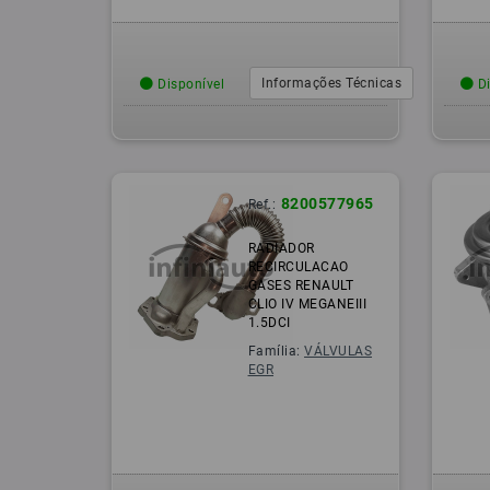
Informações Técnicas
Disponível
Di
8200577965
Ref.:
RADIADOR
RECIRCULACAO
GASES RENAULT
CLIO IV MEGANEIII
1.5DCI
Família:
VÁLVULAS
EGR