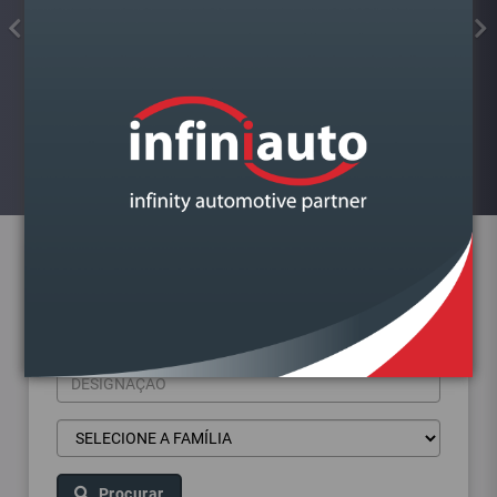
FAROL VAG A4 B9 2015-
DIREITO BI XENON
Visualizar
Pesquisa de produtos
Procurar