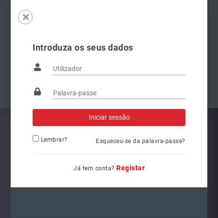
Introduza os seus dados
Famílias
Anterior
Pró
Lembrar?
Esqueceu-se da palavra-passe?
Registar
Já tem conta?
8W0941044
Ref.: