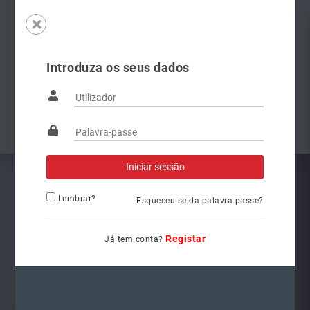
Introduza os seus dados
Famílias
Anterior
Pró
Lembrar?
Esqueceu-se da palavra-passe?
Registar
Já tem conta?
6Q1941008AT
Ref.: