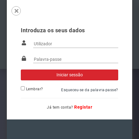
Introduza os seus dados
Famílias
Anterior
Pró
Lembrar?
Esqueceu-se da palavra-passe?
Registar
Já tem conta?
L6262
Ref.: