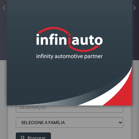
FIXADOR ROSCA VERMELHO
FORTE 10ML LARSSON
Visualizar
Pesquisa de produtos
Procurar