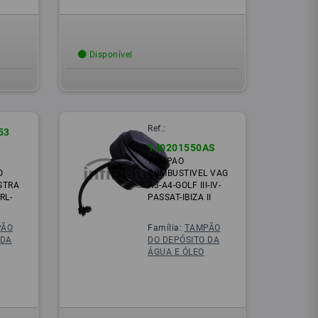
Disponível
Ref.:
53
1J0201550AS
TAMPAO
O
COMBUSTIVEL VAG
STRA
A3-A4-GOLF III-IV-
RL-
PASSAT-IBIZA II
PÃO
Família:
TAMPÃO
 DA
DO DEPÓSITO DA
ÁGUA E ÓLEO