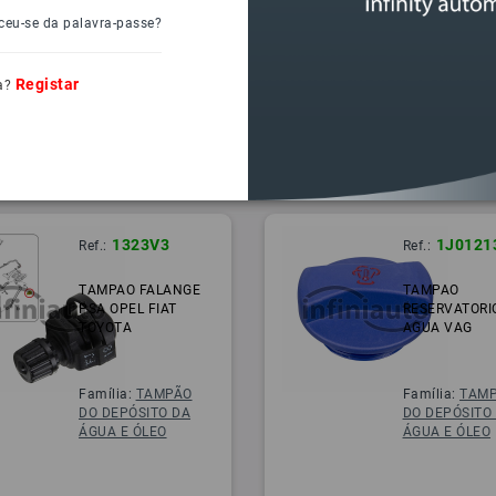
ceu-se da palavra-passe?
Registar
a?
1323V3
1J0121
Ref.:
Ref.:
TAMPAO FALANGE
TAMPAO
PSA OPEL FIAT
RESERVATORI
TOYOTA
AGUA VAG
Família:
TAMPÃO
Família:
TAM
DO DEPÓSITO DA
DO DEPÓSITO
ÁGUA E ÓLEO
ÁGUA E ÓLEO