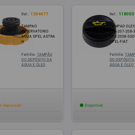
1304677
1180S5
Ref.:
Ref.:
TAMPAO
TAMPAO OLEO
RESERVATORIO
206-207-208-
AGUA OPEL ASTRA
508-2008-500
H
OPEL-FIAT
Família:
TAMPÃO
Família:
TAM
DO DEPÓSITO DA
DO DEPÓSITO
ÁGUA E ÓLEO
ÁGUA E ÓLEO
 Reposição
Disponível