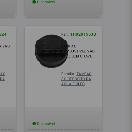
Disponível
324
1H0201553B
Ref.:
A VAG
TAMPAO
COMBUSTIVEL VAG
OPEL SEM CHAVE
PÃO
Família:
TAMPÃO
 DA
DO DEPÓSITO DA
ÁGUA E ÓLEO
Disponível