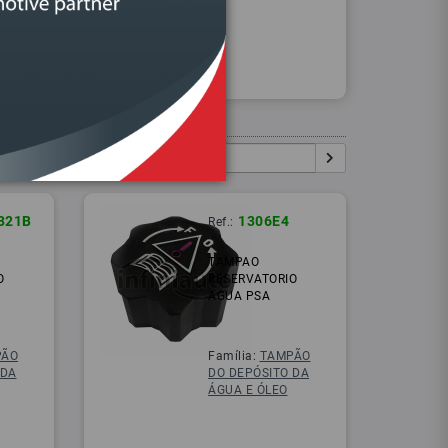
Procurar
Igual:
Pesquisar:
321B
1306E4
Ref.:
TAMPAO
O
RESERVATORIO
AGUA PSA
PÃO
Família:
TAMPÃO
 DA
DO DEPÓSITO DA
ÁGUA E ÓLEO