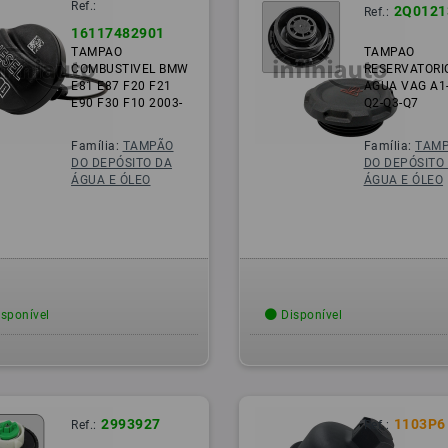
Ref.:
2Q0121
Ref.:
16117482901
TAMPAO
TAMPAO
COMBUSTIVEL BMW
RESERVATORI
E81 E87 F20 F21
AGUA VAG A1-
E90 F30 F10 2003-
Q2-Q3-Q7
Família:
TAMPÃO
Família:
TAM
DO DEPÓSITO DA
DO DEPÓSITO
ÁGUA E ÓLEO
ÁGUA E ÓLEO
sponível
Disponível
2993927
1103P6
Ref.:
Ref.: