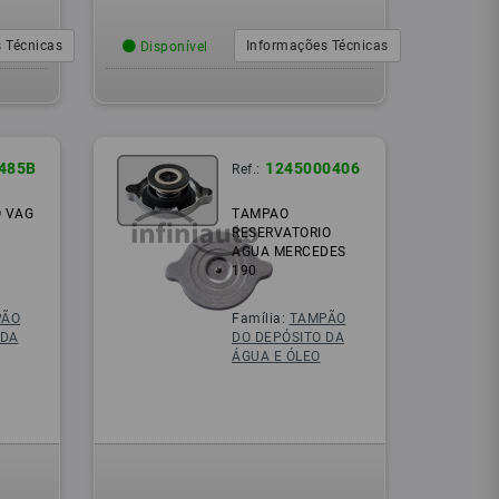
 Técnicas
Informações Técnicas
Disponível
485B
1245000406
Ref.:
 VAG
TAMPAO
RESERVATORIO
AGUA MERCEDES
190
PÃO
Família:
TAMPÃO
 DA
DO DEPÓSITO DA
ÁGUA E ÓLEO