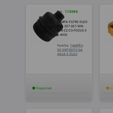
1103K4
Ref.:
TAMPA FILTRO OLEO
PSA 207-307-308-
508-C2-C3-FOCUS II
1.4HDI
Família:
TAMPÃO
DO DEPÓSITO DA
ÁGUA E ÓLEO
Disponível
Em