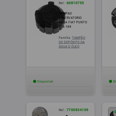
60810755
Ref.:
TAMPAO
RESERVATORIO
AGUA FIAT PUNTO
176-188
Família:
TAMPÃO
DO DEPÓSITO DA
ÁGUA E ÓLEO
Disponível
Di
7700834109
Ref.: