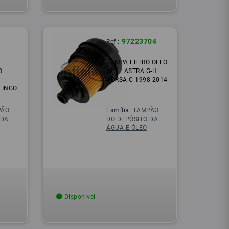
97223704
Ref.:
TAMPA FILTRO OLEO
O
OPEL ASTRA G-H
CORSA C 1998-2014
LINGO
PÃO
Família:
TAMPÃO
 DA
DO DEPÓSITO DA
ÁGUA E ÓLEO
Disponível