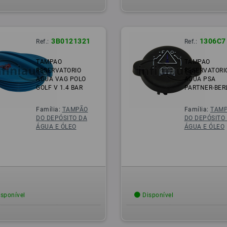
3B0121321
1306C7
Ref.:
Ref.:
TAMPAO
TAMPAO
RESERVATORIO
RESERVATORI
AGUA VAG POLO
AGUA PSA
GOLF V 1.4 BAR
PARTNER-BER
Família:
TAMPÃO
Família:
TAM
DO DEPÓSITO DA
DO DEPÓSITO
ÁGUA E ÓLEO
ÁGUA E ÓLEO
sponível
Disponível