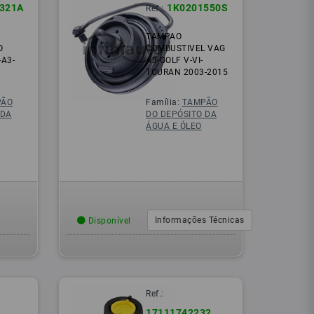
321A
1K0201550S
Ref.:
TAMPAO
O
COMBUSTIVEL VAG
A3-
A3-GOLF V-VI-
TOURAN 2003-2015
PÃO
Família:
TAMPÃO
 DA
DO DEPÓSITO DA
ÁGUA E ÓLEO
Informações Técnicas
Disponível
Ref.:
17111742232