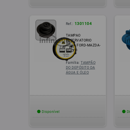
1301104
Ref.:
TAMPAO
RESERVATORIO
AGUA FORD-MAZDA-
VOLVO
Família:
TAMPÃO
DO DEPÓSITO DA
ÁGUA E ÓLEO
Disponível
Di