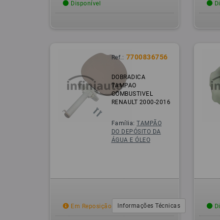
Disponível
Di
7700836756
Ref.:
DOBRADICA
TAMPAO
COMBUSTIVEL
RENAULT 2000-2016
Família:
TAMPÃO
DO DEPÓSITO DA
ÁGUA E ÓLEO
Informações Técnicas
Em Reposição
Di