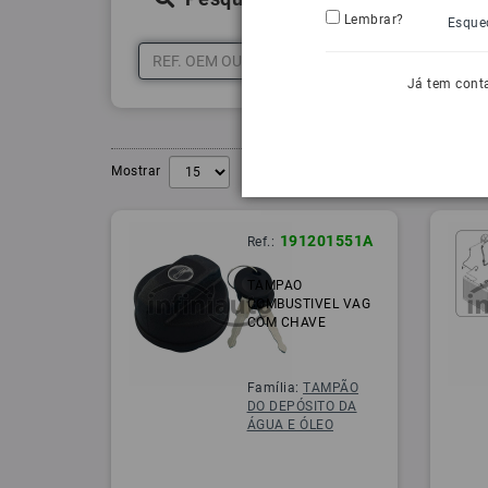
Lembrar?
Esque
Já tem cont
Mostrar
191201551A
Ref.:
TAMPAO
COMBUSTIVEL VAG
COM CHAVE
Família:
TAMPÃO
DO DEPÓSITO DA
ÁGUA E ÓLEO