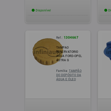
Disponível
Di
1304667
Ref.:
TAMPAO
RESERVATORIO
AGUA FORD-OPEL
ASTRA G
Família:
TAMPÃO
DO DEPÓSITO DA
ÁGUA E ÓLEO