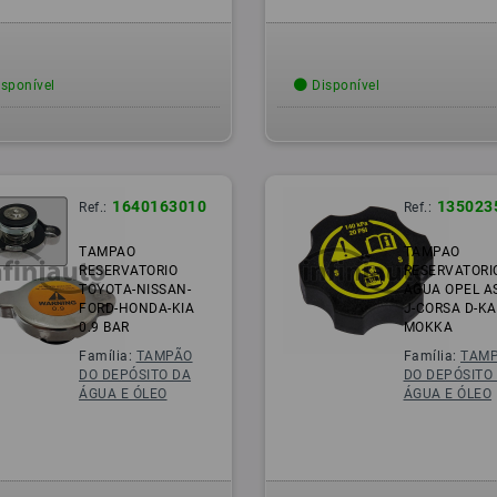
sponível
Disponível
1640163010
135023
Ref.:
Ref.:
TAMPAO
TAMPAO
RESERVATORIO
RESERVATORI
TOYOTA-NISSAN-
AGUA OPEL A
FORD-HONDA-KIA
J-CORSA D-KA
0.9 BAR
MOKKA
Família:
TAMPÃO
Família:
TAM
DO DEPÓSITO DA
DO DEPÓSITO
ÁGUA E ÓLEO
ÁGUA E ÓLEO