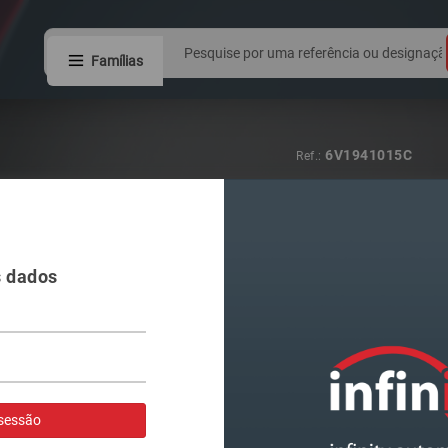
Famílias
8W0941044
Ref.:
FAROL VAG A4
s dados
Visualizar