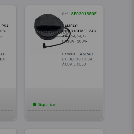
8E0201550F
Ref.:
 PSA
TAMPAO
308-
COMBUSTIVEL VAG
8-
A4-A5-Q5-Q7-
PASSAT 2004-
PÃO
Família:
TAMPÃO
 DA
DO DEPÓSITO DA
ÁGUA E ÓLEO
Disponível