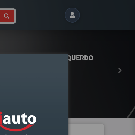
Próximo
 B9 2015- DIREITO BI XENON