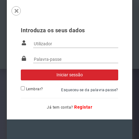
Introduza os seus dados
Famílias
Anterior
Pró
Lembrar?
Esqueceu-se da palavra-passe?
Registar
Já tem conta?
5G1941078
Ref.: