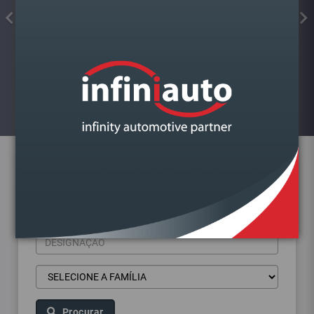
FAROL VAG GOLF VII DIREITO
Visualizar
Pesquisa de produtos
Procurar