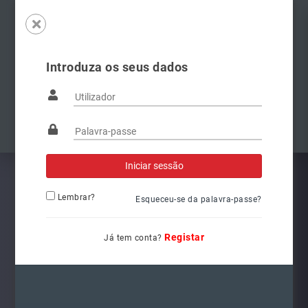
Introduza os seus dados
Famílias
Anterior
Pró
Lembrar?
Esqueceu-se da palavra-passe?
Registar
Já tem conta?
5G1941078
Ref.: