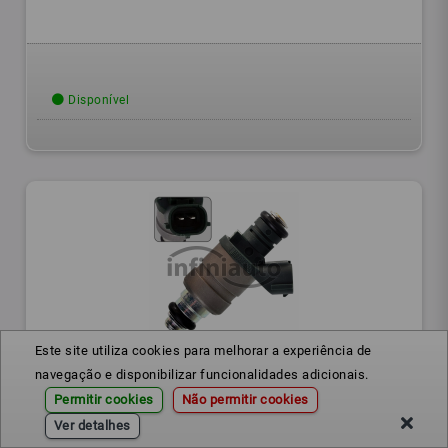
Disponível
Este site utiliza cookies para melhorar a experiência de
037906031AL
Ref.:
navegação e disponibilizar funcionalidades adicionais.
Permitir cookies
Não permitir cookies
INJETOR VAG A3-GOLF III-IV-POLO 1.6 1998-2010
Ver detalhes