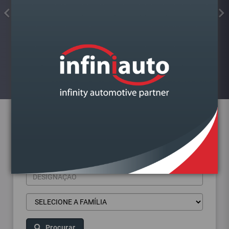
FAROL VAG GOLF VII DIREITO
Visualizar
Pesquisa de produtos
Procurar