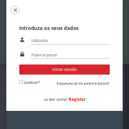
Introduza os seus dados
Famílias
Anterior
Pró
Lembrar?
Esqueceu-se da palavra-passe?
Registar
Já tem conta?
6V1941015C
Ref.: