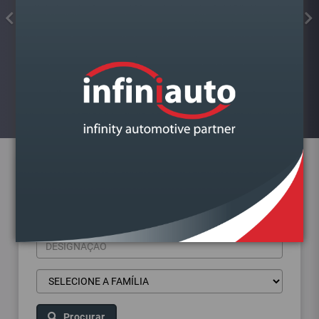
FAROL VAG FABIA III 2014-2022
ESQUERDO LAMPADA H4
Visualizar
Pesquisa de produtos
Procurar