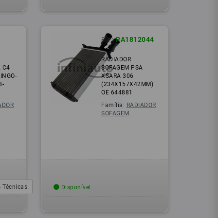
RA1812044
Ref.:
RADIADOR
 C4
SOFAGEM PSA
INGO-
XSARA 306
8-
(234X157X42MM)
OE 644881
ADOR
Família:
RADIADOR
SOFAGEM
 Técnicas
Disponível