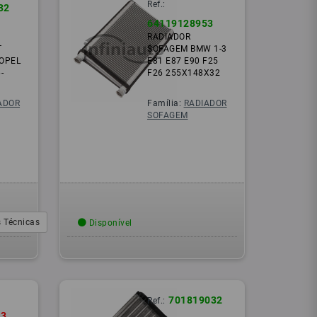
Ref.:
32
64119128953
RADIADOR
T
SOFAGEM BMW 1-3
OPEL
E81 E87 E90 F25
-
F26 255X148X32
ADOR
Família:
RADIADOR
SOFAGEM
 Técnicas
Disponível
701819032
Ref.:
83