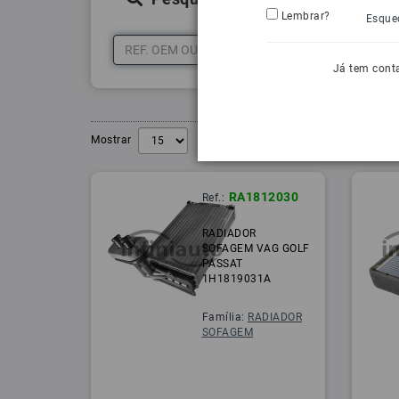
Lembrar?
Esque
Já tem cont
Mostrar
RA1812030
Ref.:
RADIADOR
SOFAGEM VAG GOLF
PASSAT
1H1819031A
Família:
RADIADOR
SOFAGEM