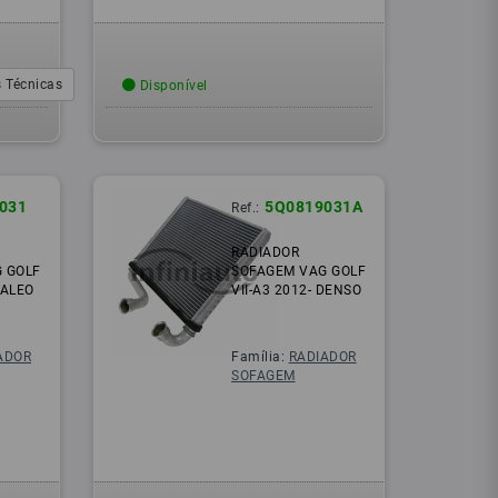
 Técnicas
Disponível
031
5Q0819031A
Ref.:
RADIADOR
 GOLF
SOFAGEM VAG GOLF
VALEO
VII-A3 2012- DENSO
ADOR
Família:
RADIADOR
SOFAGEM