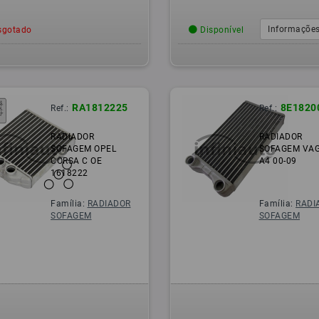
Informações
gotado
Disponível
RA1812225
8E1820
Ref.:
Ref.:
RADIADOR
RADIADOR
SOFAGEM OPEL
SOFAGEM VAG
CORSA C OE
A4 00-09
1618222
Família:
RADIADOR
Família:
RADI
SOFAGEM
SOFAGEM