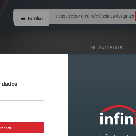
Famílias
6Q1941008AT
Ref.:
FAROL VAG PO
s dados
Visualizar