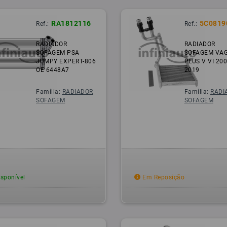
RA1812116
5C0819
Ref.:
Ref.:
RADIADOR
RADIADOR
SOFAGEM PSA
SOFAGEM VAG
JUMPY EXPERT-806
PLUS V VI 200
OE 6448A7
2019
Família:
RADIADOR
Família:
RADI
SOFAGEM
SOFAGEM
sponível
Em Reposição