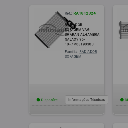
RA1812324
Ref.:
RADIADOR
SOFAGEM VAG
SHARAN ALHAMBRA
GALAXY 95-
10=7M0819030B
Família:
RADIADOR
SOFAGEM
Informações Técnicas
Disponível
Di