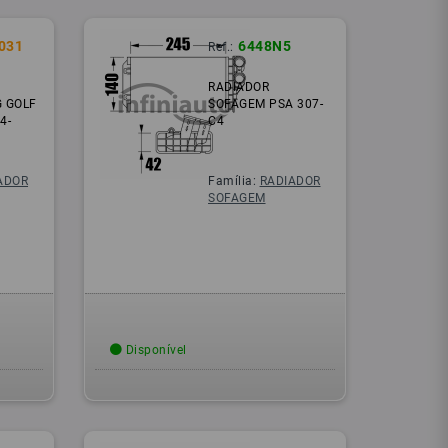
031
6448N5
Ref.:
RADIADOR
 GOLF
SOFAGEM PSA 307-
4-
C4
ADOR
Família:
RADIADOR
SOFAGEM
Disponível