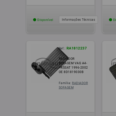
Informações Técnicas
Disponível
Di
RA1812237
Ref.:
RADIADOR
SOFAGEM VAG A4-
PASSAT 1996-2002
OE 8D1819030B
Família:
RADIADOR
SOFAGEM