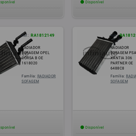
sponível
Disponível
RA1812149
RA1812
Ref.:
Ref.:
RADIADOR
RADIADOR
SOFAGEM OPEL
SOFAGEM PS
CORSA B OE
XANTIA 306
1618020
PARTNER OE
6488C8
Família:
RADIADOR
Família:
RADI
SOFAGEM
SOFAGEM
sponível
Disponível