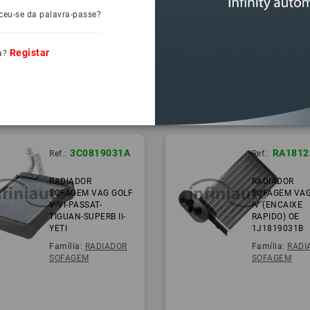
ceu-se da palavra-passe?
Registar
a?
3C0819031A
RA1812
Ref.:
Ref.:
RADIADOR
RADIADOR
SOFAGEM VAG GOLF
SOFAGEM VAG
V-VI-PASSAT-
IV (ENCAIXE
TIGUAN-SUPERB II-
RAPIDO) OE
YETI
1J1819031B
Família:
RADIADOR
Família:
RADI
SOFAGEM
SOFAGEM