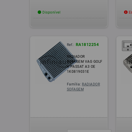
Disponível
Es
RA1812254
Ref.:
RADIADOR
SOFAGEM VAG GOLF
V PASSAT A3 OE
1K0819031E
Família:
RADIADOR
SOFAGEM