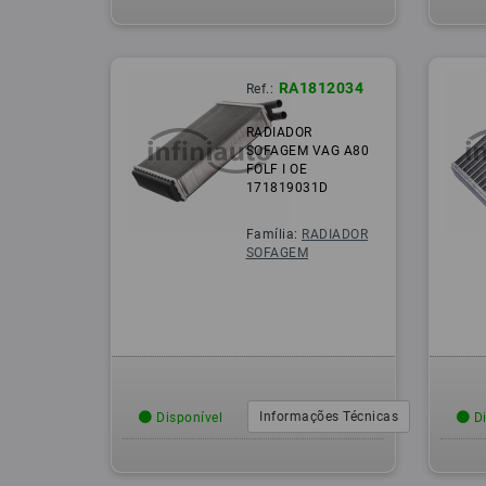
RA1812034
Ref.:
RADIADOR
SOFAGEM VAG A80
FOLF I OE
171819031D
Família:
RADIADOR
SOFAGEM
Informações Técnicas
Disponível
Di