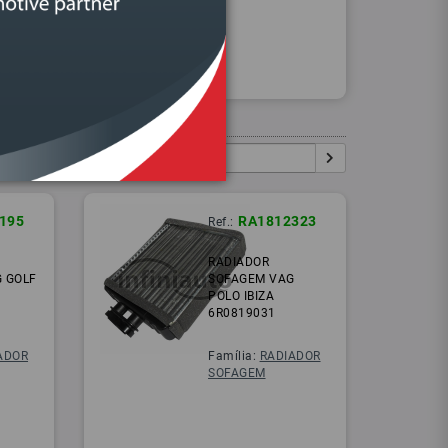
Procurar
Igual:
Pesquisar:
195
RA1812323
Ref.:
RADIADOR
 GOLF
SOFAGEM VAG
POLO IBIZA
6R0819031
ADOR
Família:
RADIADOR
SOFAGEM