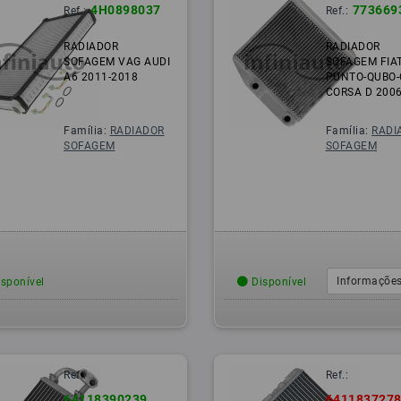
4H0898037
773669
Ref.:
Ref.:
RADIADOR
RADIADOR
SOFAGEM VAG AUDI
SOFAGEM FIA
A6 2011-2018
PUNTO-QUBO-
CORSA D 2006
Família:
RADIADOR
Família:
RADI
SOFAGEM
SOFAGEM
Informações
sponível
Disponível
Ref.:
Ref.:
64118390239
641183727