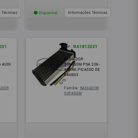
 Técnicas
Informações Técnicas
Disponível
031
RA1812221
Ref.:
RADIADOR
 AUDI
SOFAGEM PSA 206-
XSARA PICASSO OE
6448G3
ADOR
Família:
RADIADOR
SOFAGEM