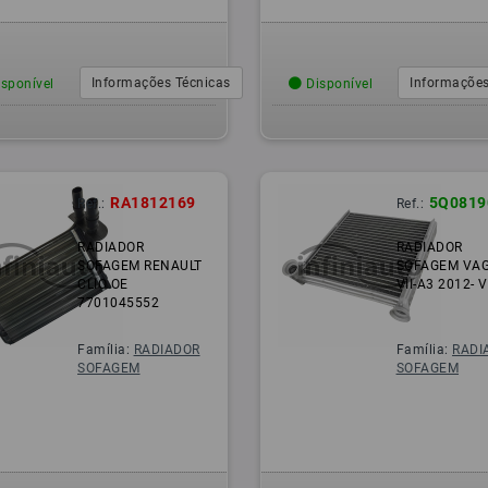
Informações Técnicas
Informações
sponível
Disponível
RA1812169
5Q0819
Ref.:
Ref.:
RADIADOR
RADIADOR
SOFAGEM RENAULT
SOFAGEM VAG
CLIO OE
VII-A3 2012- 
7701045552
Família:
RADIADOR
Família:
RADI
SOFAGEM
SOFAGEM