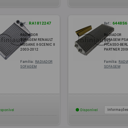
RA1812247
6448S6
Ref.:
Ref.:
RADIADOR
RADIADOR
SOFAGEM RENAULT
SOFAGEM PSA
MEGANE II-SCENIC II
PICASSO-BERL
2003-2012
PARTNER 200
Família:
RADIADOR
Família:
RADI
SOFAGEM
SOFAGEM
Informações
sponível
Disponível