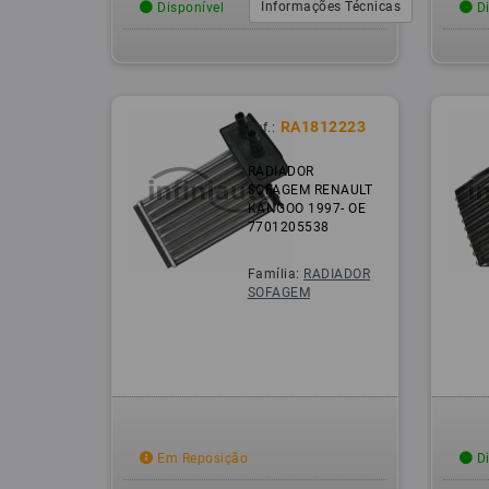
Informações Técnicas
Disponível
Di
RA1812223
Ref.:
RADIADOR
SOFAGEM RENAULT
KANGOO 1997- OE
7701205538
Família:
RADIADOR
SOFAGEM
Em Reposição
Di