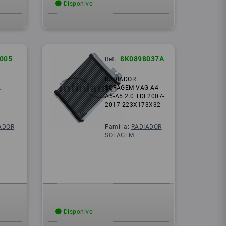
Disponível
005
8K0898037A
Ref.:
RADIADOR
A
SOFAGEM VAG A4-
A5-A5 2.0 TDI 2007-
2017 223X173X32
ADOR
Família:
RADIADOR
SOFAGEM
Disponível