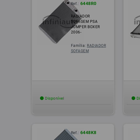
6448R0
Ref.:
RADIADOR
SOFAGEM PSA
JUMPER BOXER
2006-
Família:
RADIADOR
SOFAGEM
Disponível
Di
6448K8
Ref.: