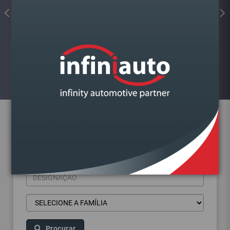
FAROL VAG GOLF VII DIREITO
Visualizar
Pesquisa de produtos
Procurar