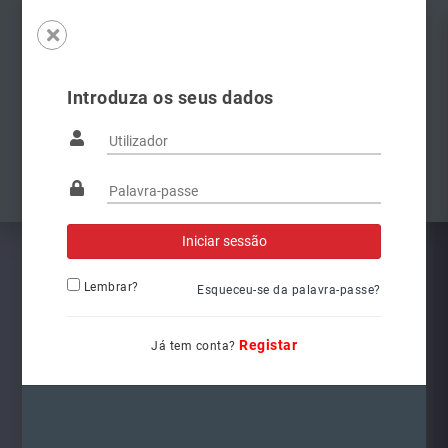
Introduza os seus dados
Famílias
Anterior
Pró
Lembrar?
Esqueceu-se da palavra-passe?
Registar
Já tem conta?
5G1941078
Ref.: