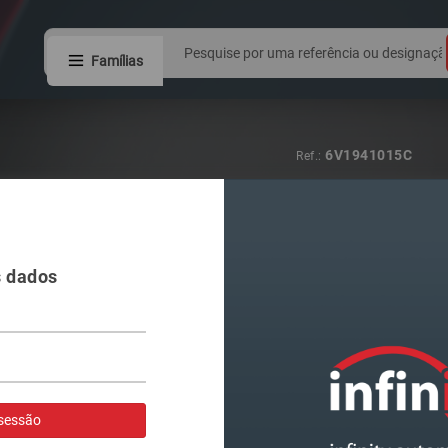
Famílias
6V1941015C
Ref.:
FAROL VAG FA
LAMPADA H4
s dados
Visualizar