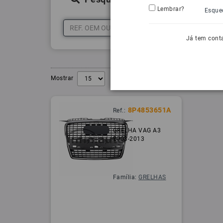
Lembrar?
Esque
Já tem cont
Mostrar
8P4853651A
Ref.:
GRELHA VAG A3
2003-2013
Família:
GRELHAS