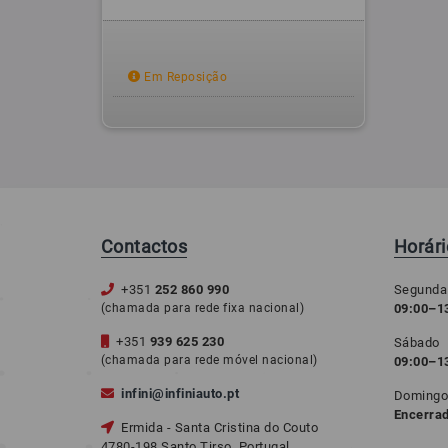
Em Reposição
Contactos
Horár
+351
252 860 990
Segunda
(chamada para rede fixa nacional)
09:00–13
+351
939 625 230
Sábado
(chamada para rede móvel nacional)
09:00–1
infini@infiniauto.pt
Doming
Encerra
Ermida - Santa Cristina do Couto
4780-198 Santo Tirso, Portugal