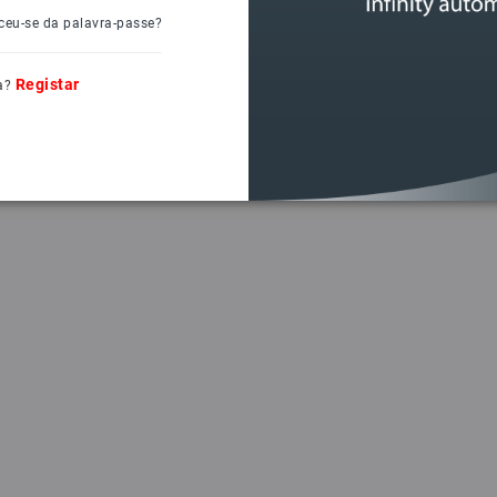
ceu-se da palavra-passe?
Registar
a?