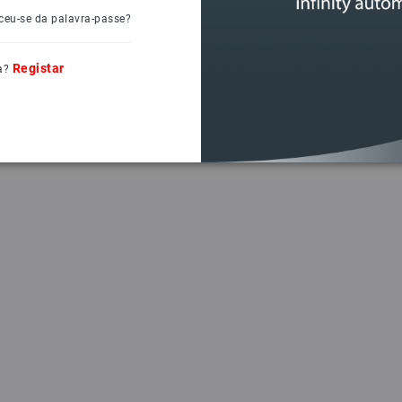
ceu-se da palavra-passe?
Registar
a?