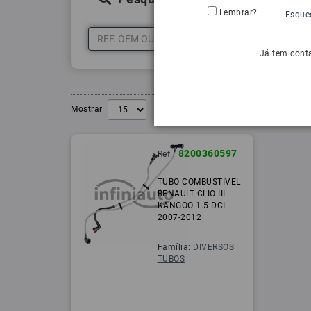
Lembrar?
Esque
Já tem cont
Mostrar
8200360597
Ref.:
TUBO COMBUSTIVEL
RENAULT CLIO III
KANGOO 1.5 DCI
2007-2012
Família:
DIVERSOS
TUBOS