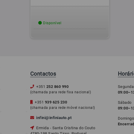
Disponível
Contactos
Horár
+351
252 860 990
Segunda
(chamada para rede fixa nacional)
09:00–13
+351
939 625 230
Sábado
(chamada para rede móvel nacional)
09:00–1
infini@infiniauto.pt
Doming
Encerra
Ermida - Santa Cristina do Couto
4780-198 Santo Tirso, Portugal