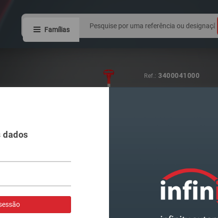
Famílias
3400041000
Ref.:
COLA JUNTAS
PRETO ALTA 
s dados
Visualizar