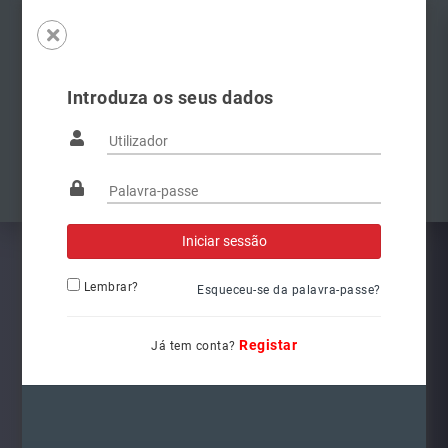
Introduza os seus dados
Famílias
Anterior
Pró
Lembrar?
Esqueceu-se da palavra-passe?
Registar
Já tem conta?
5G1941078
Ref.: