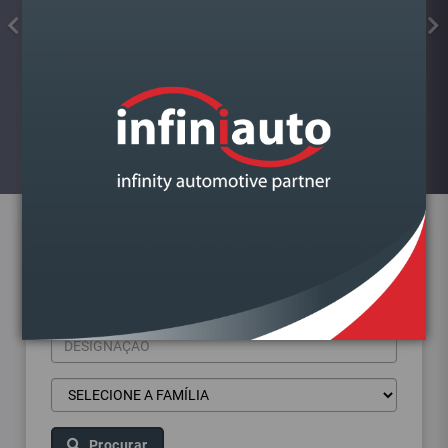
FAROL VAG GOLF VII DIREITO
Visualizar
Pesquisa de produtos
Procurar