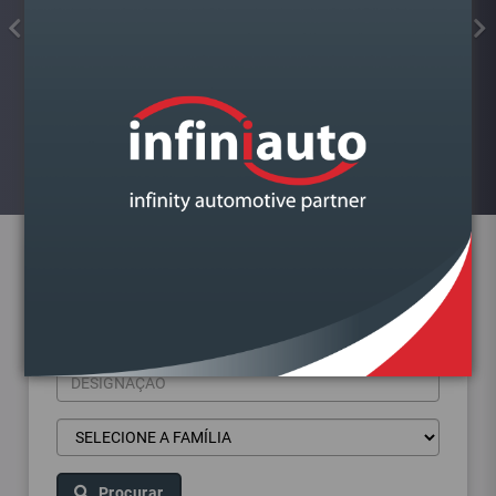
FAROL VAG FABIA III 2014-2022
ESQUERDO LAMPADA H4
Visualizar
Pesquisa de produtos
Procurar