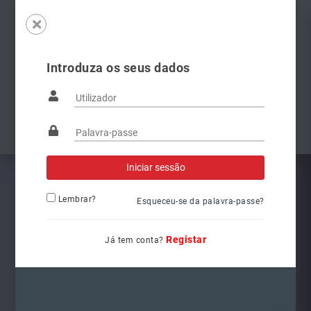
Introduza os seus dados
Famílias
Anterior
Pró
Lembrar?
Esqueceu-se da palavra-passe?
Registar
Já tem conta?
6V1941015C
Ref.: