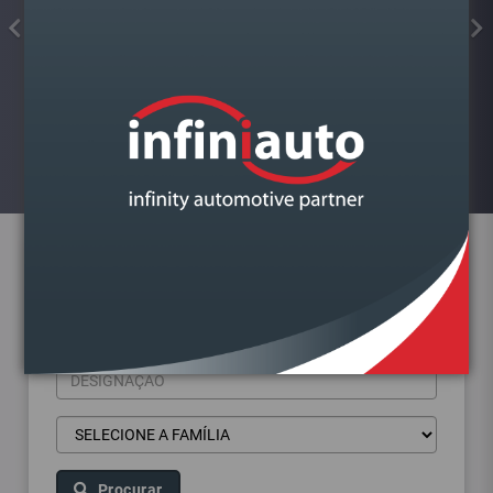
COLA JUNTAS SILICONE
FORMADOR JUNTA PRETO ALTA
TEMP.KIMAPA
Visualizar
Pesquisa de produtos
Procurar