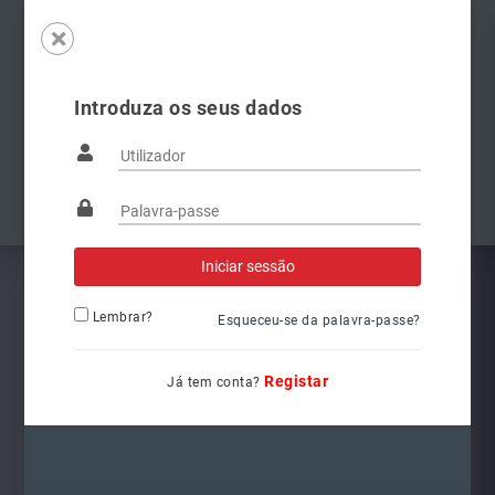
Introduza os seus dados
Famílias
Anterior
Pró
Lembrar?
Esqueceu-se da palavra-passe?
Registar
Já tem conta?
3400041000
Ref.: