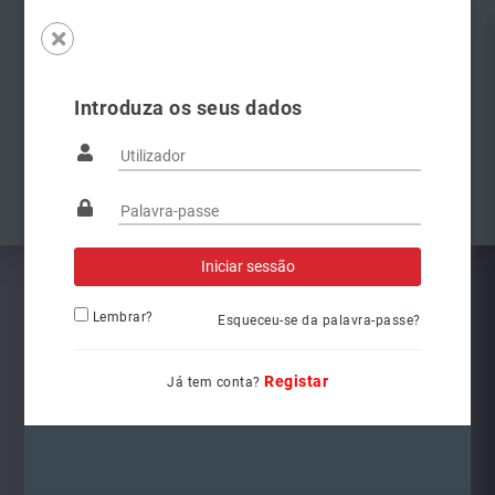
Introduza os seus dados
Famílias
Anterior
Pró
Lembrar?
Esqueceu-se da palavra-passe?
Registar
Já tem conta?
3400041000
Ref.: