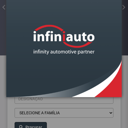
COLA JUNTAS SILICONE
FORMADOR JUNTA PRETO ALTA
TEMP.KIMAPA
Visualizar
Pesquisa de produtos
Procurar