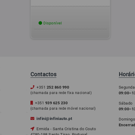
Disponível
Contactos
Horár
+351
252 860 990
Segunda
(chamada para rede fixa nacional)
09:00–13
+351
939 625 230
Sábado
(chamada para rede móvel nacional)
09:00–1
infini@infiniauto.pt
Doming
Encerra
Ermida - Santa Cristina do Couto
4780-198 Santo Tirso, Portugal