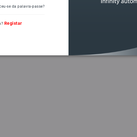
ceu-se da palavra-passe?
Registar
a?