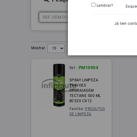
Lembrar?
Esque
Já tem cont
Mostrar
PM10904
Ref.:
SPRAY LIMPEZA
TRAVOES
EMBRAIAGEM
TECTANE 500 ML
BC520 CX12
Família:
PRODUTOS
DE LIMPEZA