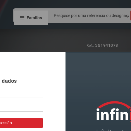
Famílias
5G1941078
Ref.:
FAROL VAG GO
s dados
Visualizar