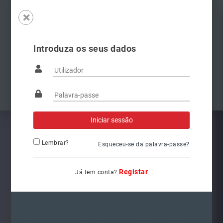
Introduza os seus dados
Famílias
Anterior
Pró
Lembrar?
Esqueceu-se da palavra-passe?
Registar
Já tem conta?
3400041000
Ref.: