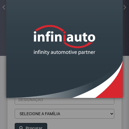
COLA JUNTAS SILICONE
FORMADOR JUNTA PRETO ALTA
TEMP.KIMAPA
Visualizar
Pesquisa de produtos
Procurar