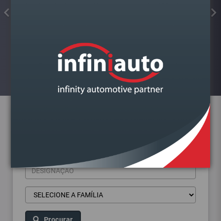
COLA JUNTAS SILICONE
FORMADOR JUNTA PRETO ALTA
TEMP.KIMAPA
Visualizar
Pesquisa de produtos
Procurar