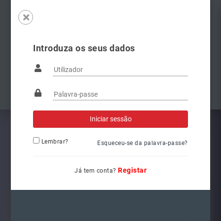
Introduza os seus dados
Famílias
Anterior
Pró
Lembrar?
Esqueceu-se da palavra-passe?
Registar
Já tem conta?
3400041000
Ref.: