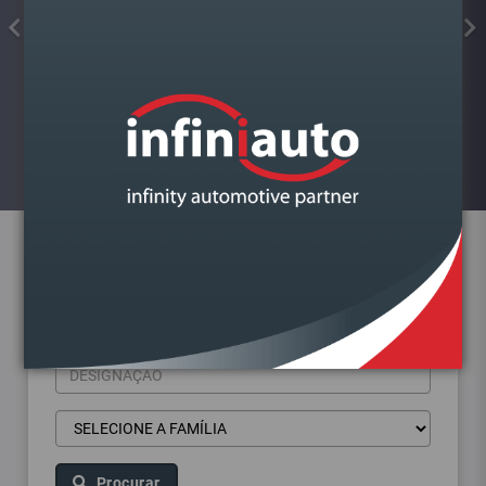
COLA JUNTAS SILICONE
FORMADOR JUNTA PRETO ALTA
TEMP.KIMAPA
Visualizar
Pesquisa de produtos
Procurar