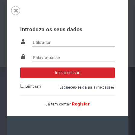
Introduza os seus dados
Famílias
Anterior
Pró
Lembrar?
Esqueceu-se da palavra-passe?
Registar
Já tem conta?
3400041000
Ref.: