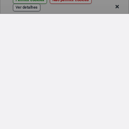
Ver detalhes
©
Infiniauto
| Versão 2.0.0 | Todos os direitos reservados.