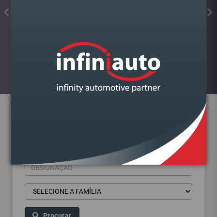
FAROL VAG GOLF VII DIREITO
Visualizar
Pesquisa de produtos
Procurar