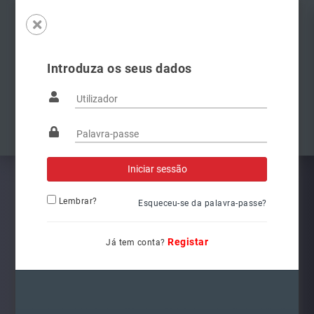
Introduza os seus dados
Famílias
Anterior
Pró
Lembrar?
Esqueceu-se da palavra-passe?
Registar
Já tem conta?
5G1941078
Ref.: