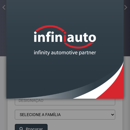
COLA JUNTAS SILICONE
FORMADOR JUNTA PRETO ALTA
TEMP.KIMAPA
Visualizar
Pesquisa de produtos
Procurar