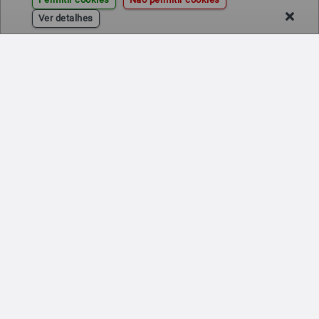
Ver detalhes
©
Infiniauto
| Versão 2.0.0 | Todos os direitos reservados.